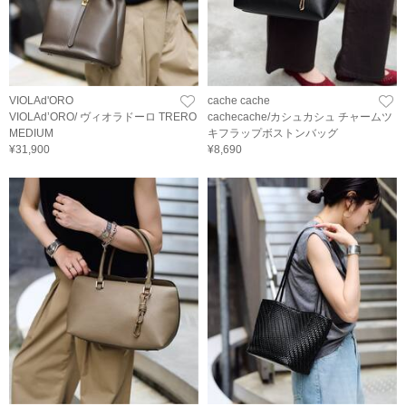
VIOLAd'ORO
cache cache
VIOLAd’ORO/ ヴィオラドーロ TRERO
cachecache/カシュカシュ チャームツ
MEDIUM
キフラップボストンバッグ
¥31,900
¥8,690