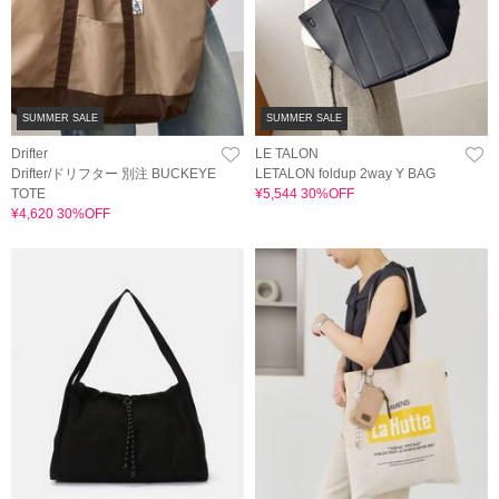
SUMMER SALE
SUMMER SALE
Drifter
LE TALON
Drifter/ドリフター 別注 BUCKEYE
LETALON foldup 2way Y BAG
TOTE
¥5,544 30%OFF
¥4,620 30%OFF