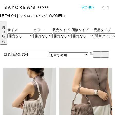
WOMEN
MEN
LE TALON｜ル タロンのバッグ（WOMEN）
カ
絞
サイズ
カラー
販売タイプ
価格タイプ
商品タイプ
り
込
む
対象商品数
73
件