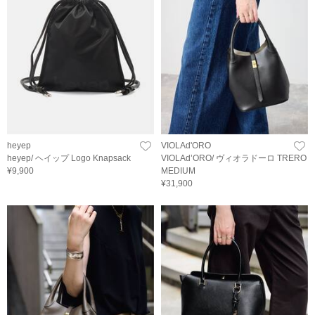
heyep
VIOLAd'ORO
heyep/ ヘイップ Logo Knapsack
VIOLAd’ORO/ ヴィオラドーロ TRERO
¥9,900
MEDIUM
¥31,900