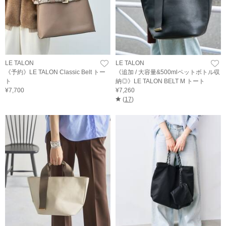
LE TALON
LE TALON
《予約》LE TALON Classic Belt トー
《追加 / 大容量&500mlペットボトル収
ト
納◎》LE TALON BELT M トート
¥7,700
¥7,260
(
17
)