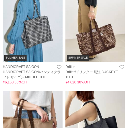
SUMMER SALE
SUMMER SALE
HANDICRAFT SAIGON
Drifter
HANDICRAFT SAIGON/ハンディクラ
Drifter/ドリフター 別注 BUCKEYE
フト サイゴン MIDDLE TOTE
TOTE
¥6,160 30%OFF
¥4,620 30%OFF