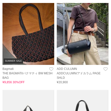
SUMMER SALE
Bagmati
ADD CULUMN
THE BAGMATI/バクマティ BW MESH
ADDCULUMN/アドカラム PAGE
BAG
SHLD
¥9,856 30%OFF
¥20,900