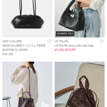
SUMMER SALE
ADD CULUMN
LE TALON
ADDCULUMN/アドカラム FIGRE
LETALON 2way soft cube bag
BOSTON S LIZARD
¥5,390 30%OFF
¥18,700