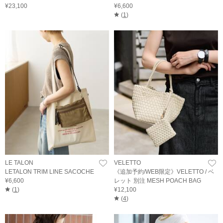
¥23,100
¥6,600
(
1
)
LE TALON
VELETTO
LETALON TRIM LINE SACOCHE
《追加予約/WEB限定》VELETTO / ベ
¥6,600
レット 別注 MESH POACH BAG
(
1
)
¥12,100
(
4
)