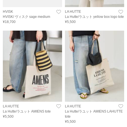
HVISK
LA HUTTE
HVISK/ ヴィスク sage medium
La Hutte/ラユット yellow box logo tote
¥18,700
¥5,500
LA HUTTE
LA HUTTE
La Hutte/ラユット AMIENS tote
La Hutte/ラユット AMIENS LAHUTTE
¥5,500
tote
¥5,500