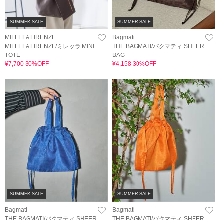
SUMMER SALE
SUMMER SALE
MILLELA FIRENZE
Bagmati
MILLELA FIRENZE/ミレッラ MINI
THE BAGMATI/バクマティ SHEER
TOTE
BAG
¥7,700 30%OFF
¥4,158 30%OFF
SUMMER SALE
SUMMER SALE
Bagmati
Bagmati
THE BAGMATI/バクマティ SHEER
THE BAGMATI/バクマティ SHEER