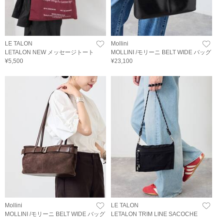
LE TALON
Mollini
LETALON NEW メッセージトート
MOLLINI /モリーニ BELT WIDE バッグ
¥5,500
¥23,100
Mollini
LE TALON
MOLLINI /モリーニ BELT WIDE バッグ
LETALON TRIM LINE SACOCHE