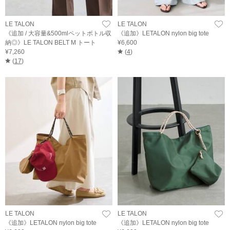
LE TALON
LE TALON
《追加 / 大容量&500mlペットボトル収
《追加》LETALON nylon big tote
納◎》LE TALON BELT M トート
¥6,600
¥7,260
(
4
)
(
17
)
LE TALON
LE TALON
《追加》LETALON nylon big tote
《追加》LETALON nylon big tote