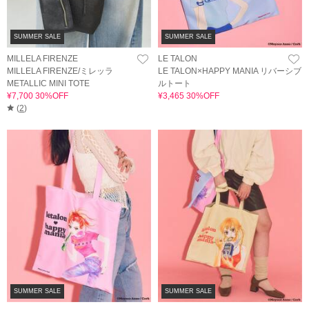
SUMMER SALE
SUMMER SALE
MILLELA FIRENZE
LE TALON
MILLELA FIRENZE/ミレッラ
LE TALON×HAPPY MANIA リバーシブ
METALLIC MINI TOTE
ルトート
¥7,700 30%OFF
¥3,465 30%OFF
(
2
)
SUMMER SALE
SUMMER SALE