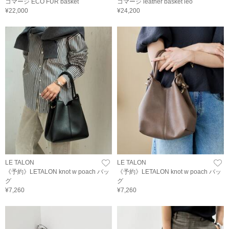
コマージ ECO FUR basket
コマージ leather basket leo
¥22,000
¥24,200
LE TALON
LE TALON
《予約》LETALON knot w poach バッ
《予約》LETALON knot w poach バッ
グ
グ
¥7,260
¥7,260