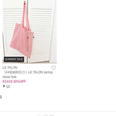
SUMMER SALE
LE TALON
《A4収納対応◎》LE TALON spring
sheer tote
¥3,619 30%OFF
(
2
)
1