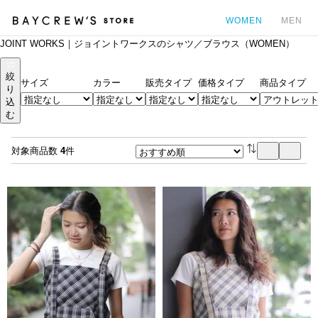
WOMEN
MEN
JOINT WORKS｜ジョイントワークスのシャツ／ブラウス（WOMEN）
カ
絞
サイズ
カラー
販売タイプ
価格タイプ
商品タイプ
り
込
む
対象商品数
4
件