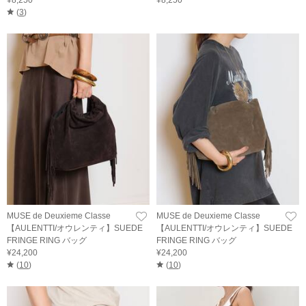
¥8,250
¥8,250
(
3
)
MUSE de Deuxieme Classe
MUSE de Deuxieme Classe
【AULENTTI/オウレンティ】SUEDE
【AULENTTI/オウレンティ】SUEDE
FRINGE RING バッグ
FRINGE RING バッグ
¥24,200
¥24,200
(
10
)
(
10
)