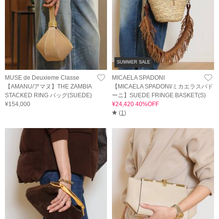
SUMMER SALE
MUSE de Deuxieme Classe
MICAELA SPADONI
【AMANU/アマヌ】THE ZAMBIA
【MICAELA SPADONI/ミカエラスパド
STACKED RING バッグ(SUEDE)
ーニ】SUEDE FRINGE BASKET(S)
¥154,000
¥24,420 40%OFF
(
1
)