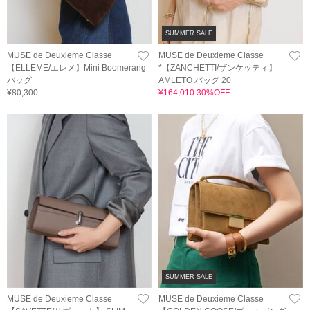
SUMMER SALE
MUSE de Deuxieme Classe
MUSE de Deuxieme Classe
【ELLEME/エレメ】Mini Boomerang
*【ZANCHETTI/ザンケッティ】
バッグ
AMLETO バッグ 20
¥80,300
¥164,010 30%OFF
SUMMER SALE
MUSE de Deuxieme Classe
MUSE de Deuxieme Classe