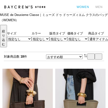
WOMEN
MEN
MUSE de Deuxieme Classe｜ミューズ ドゥ ドゥーズィエム クラスのバッグ
カ
（WOMEN）
絞
サイズ
カラー
販売タイプ
価格タイプ
商品タイプ
り
込
む
対象商品数
18
件