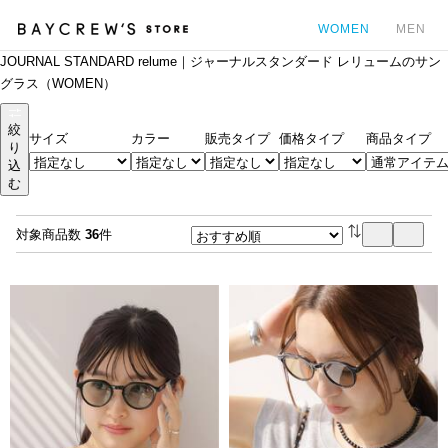
WOMEN
MEN
JOURNAL STANDARD relume｜ジャーナルスタンダード レリュームのサン
カ
グラス（WOMEN）
絞
サイズ
カラー
販売タイプ
価格タイプ
商品タイプ
り
込
む
対象商品数
36
件