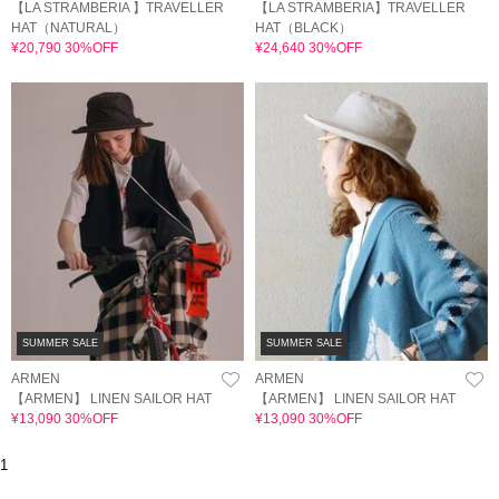
【LA STRAMBERIA 】TRAVELLER
【LA STRAMBERIA】TRAVELLER
HAT（NATURAL）
HAT（BLACK）
¥20,790 30%OFF
¥24,640 30%OFF
SUMMER SALE
SUMMER SALE
ARMEN
ARMEN
【ARMEN】 LINEN SAILOR HAT
【ARMEN】 LINEN SAILOR HAT
¥13,090 30%OFF
¥13,090 30%OFF
1