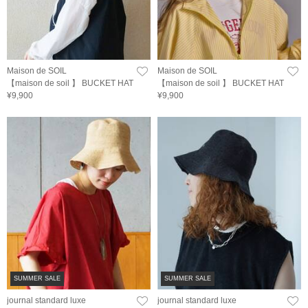
Maison de SOIL
Maison de SOIL
【maison de soil 】 BUCKET HAT
【maison de soil 】 BUCKET HAT
¥9,900
¥9,900
SUMMER SALE
SUMMER SALE
journal standard luxe
journal standard luxe