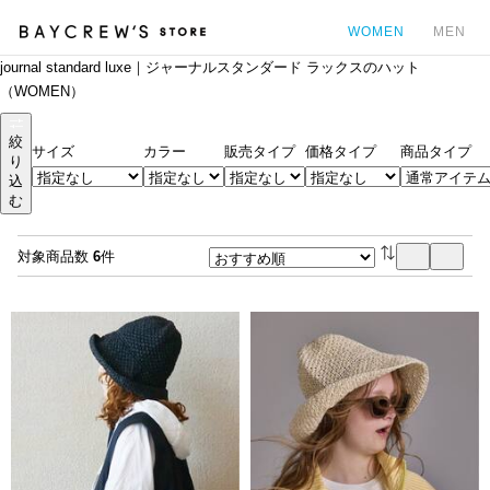
WOMEN
MEN
journal standard luxe｜ジャーナルスタンダード ラックスのハット
カ
（WOMEN）
絞
サイズ
カラー
販売タイプ
価格タイプ
商品タイプ
り
込
む
対象商品数
6
件