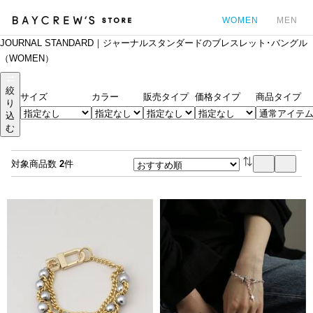
WOMEN
MEN
JOURNAL STANDARD｜ジャーナルスタンダードのブレスレット･バングル
カ
（WOMEN）
絞
サイズ
カラー
販売タイプ
価格タイプ
商品タイプ
り
込
む
対象商品数
2
件