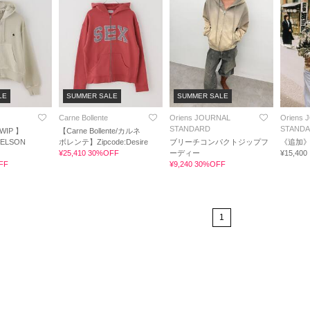
LE
SUMMER SALE
SUMMER SALE
Carne Bollente
Oriens JOURNAL
Oriens
STANDARD
STAND
WIP 】
【Carne Bollente/カルネ
NELSON
ボレンテ】Zipcode:Desire
ブリーチコンパクトジップフ
《追加》IP
¥25,410 30%OFF
ーディー
¥15,400
FF
¥9,240 30%OFF
1