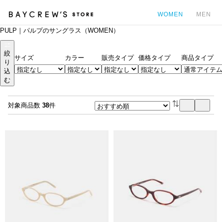
WOMEN
MEN
PULP｜パルプのサングラス（WOMEN）
カ
絞
サイズ
カラー
販売タイプ
価格タイプ
商品タイプ
り
込
む
対象商品数
38
件