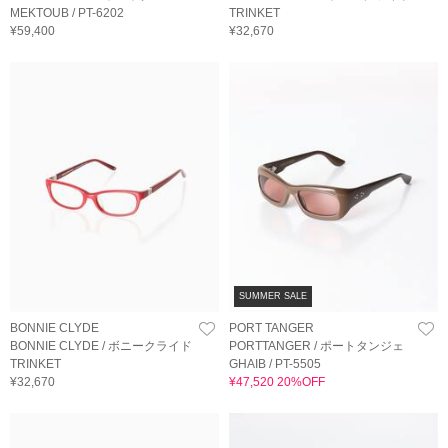
MEKTOUB / PT-6202
TRINKET
¥59,400
¥32,670
SUMMER SALE
BONNIE CLYDE
PORT TANGER
BONNIE CLYDE / ボニークライド
PORTTANGER / ポートタンジェ
TRINKET
GHAIB / PT-5505
¥32,670
¥47,520 20%OFF