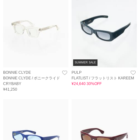
SUMMER SALE
BONNIE CLYDE
PULP
BONNIE CLYDE / ボニークライド
FLATLIST / フラットリスト KAREEM
CRYBABY
¥24,640 30%OFF
¥41,250