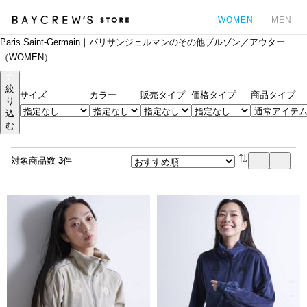
WOMEN
MEN
Paris Saint-Germain｜パリサンジェルマンのその他ブルゾン／アウター
カ
（WOMEN）
絞
サイズ
カラー
販売タイプ
価格タイプ
商品タイプ
り
込
む
対象商品数
3
件