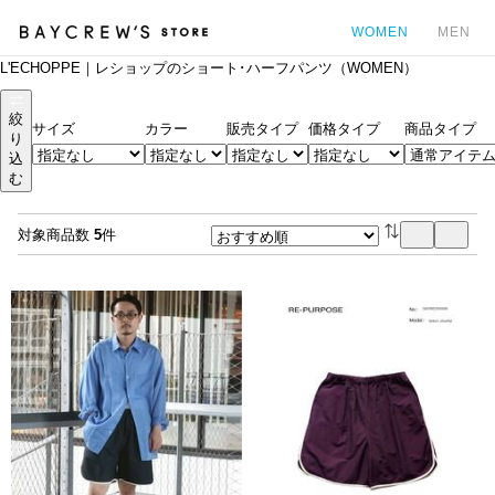
WOMEN
MEN
L'ECHOPPE｜レショップのショート･ハーフパンツ（WOMEN）
カ
絞
サイズ
カラー
販売タイプ
価格タイプ
商品タイプ
り
込
む
対象商品数
5
件