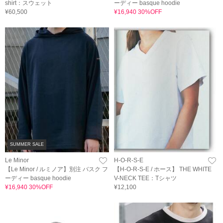
shirt：スウェット
ーディー basque hoodie
¥60,500
¥16,940 30%OFF
SUMMER SALE
Le Minor
H-O-R-S-E
【Le Minor / ルミノア】別注 バスク フ
【H-O-R-S-E / ホース】 THE WHITE
ーディー basque hoodie
V-NECK TEE：Tシャツ
¥16,940 30%OFF
¥12,100