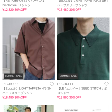
【RE-PURPOSE / リパーパス】
【EL/エル】LIGHT TAFFETA H/S SH：
bicolor tee：Tシャツ
ハーフスリーブシャツ
¥12,320 30%OFF
¥18,480 30%OFF
SUMMER SALE
SUMMER SALE
L'ECHOPPE
L'ECHOPPE
【EL/エル】LIGHT TAFFETA H/S SH：
【LE / エルイー】SEED STITCH：ポ
ハーフスリーブシャツ
ロシャツ
¥18,480 30%OFF
¥13,860 30%OFF