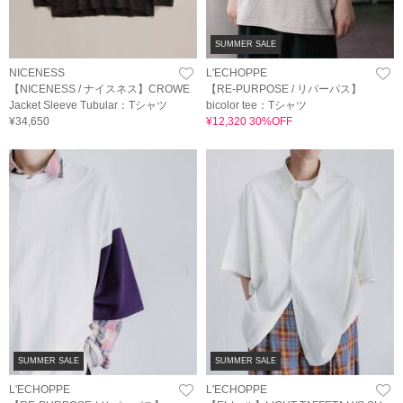
SUMMER SALE
NICENESS
L'ECHOPPE
【NICENESS / ナイスネス】CROWE
【RE-PURPOSE / リパーパス】
Jacket Sleeve Tubular：Tシャツ
bicolor tee：Tシャツ
¥34,650
¥12,320 30%OFF
SUMMER SALE
SUMMER SALE
L'ECHOPPE
L'ECHOPPE