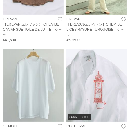
EREVAN
EREVAN
【EREVAN/エレヴァン】 CHEMISE
【EREVAN/エレヴァン】CHEMISE
CAMARGUE TOILE DE JUTTE：シャ
LICES RAYURE TURQUOISE：シャ
ツ
ツ
¥61,600
¥50,600
SUMMER SALE
COMOLI
L'ECHOPPE