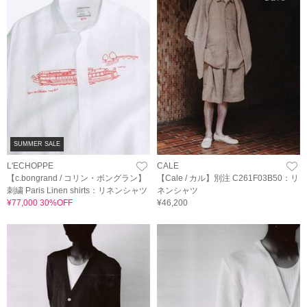
SUMMER SALE
L'ECHOPPE
CALE
【c.bongrand / コリン・ボングラン】
【Cale / カル】別注 C261F03B50：リ
刺繍 Paris Linen shirts：リネンシャツ
ネンシャツ
¥77,000 30%OFF
¥46,200