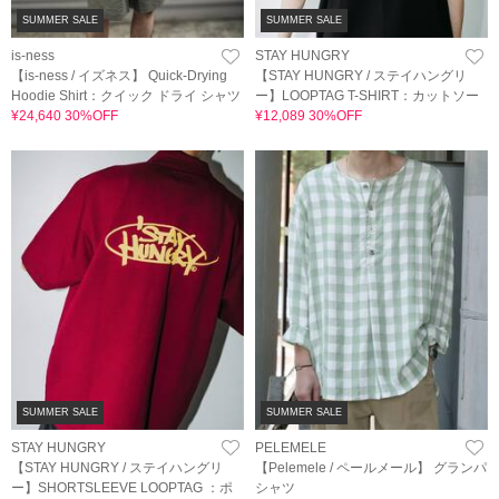
SUMMER SALE
SUMMER SALE
is-ness
STAY HUNGRY
【is-ness / イズネス】 Quick-Drying
【STAY HUNGRY / ステイハングリ
Hoodie Shirt：クイック ドライ シャツ
ー】LOOPTAG T-SHIRT：カットソー
¥24,640 30%OFF
¥12,089 30%OFF
SUMMER SALE
SUMMER SALE
STAY HUNGRY
PELEMELE
【STAY HUNGRY / ステイハングリ
【Pelemele / ペールメール】 グランパ
ー】SHORTSLEEVE LOOPTAG ：ポ
シャツ