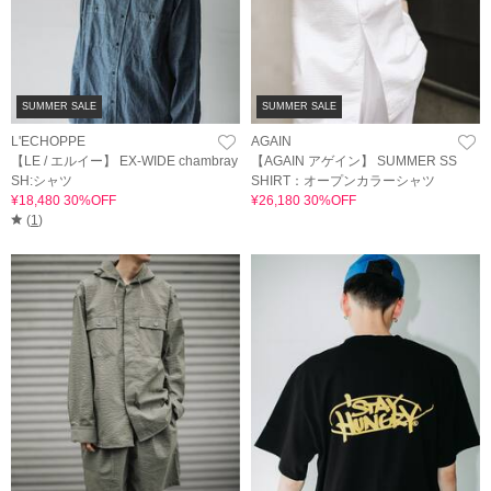
SUMMER SALE
SUMMER SALE
L'ECHOPPE
AGAIN
【LE / エルイー】 EX-WIDE chambray
【AGAIN アゲイン】 SUMMER SS
SH:シャツ
SHIRT：オープンカラーシャツ
¥18,480 30%OFF
¥26,180 30%OFF
(
1
)