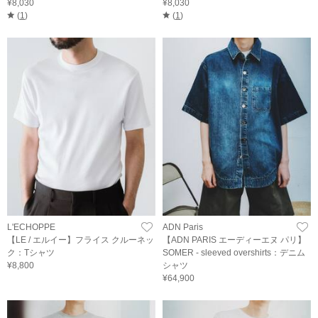
¥8,030
¥8,030
(
1
)
(
1
)
L'ECHOPPE
ADN Paris
【LE / エルイー】フライス クルーネッ
【ADN PARIS エーディーエヌ パリ】
ク：Tシャツ
SOMER - sleeved overshirts：デニム
¥8,800
シャツ
¥64,900