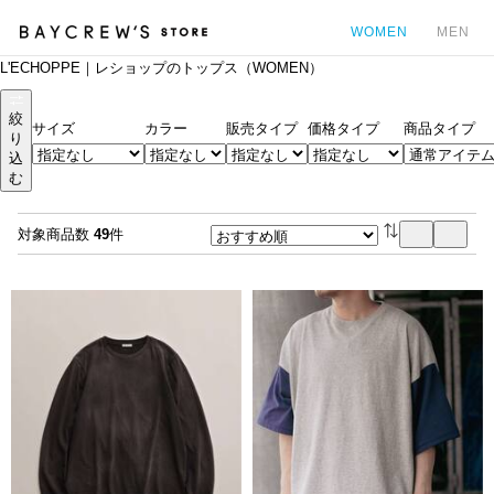
WOMEN
MEN
L'ECHOPPE｜レショップのトップス（WOMEN）
カ
絞
サイズ
カラー
販売タイプ
価格タイプ
商品タイプ
り
込
む
対象商品数
49
件