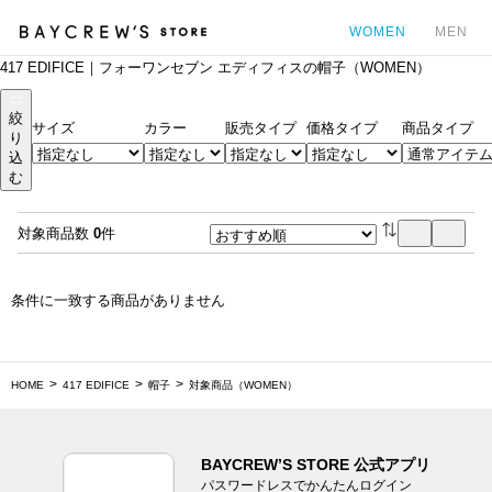
WOMEN
MEN
417 EDIFICE｜フォーワンセブン エディフィスの帽子（WOMEN）
カ
絞
サイズ
カラー
販売タイプ
価格タイプ
商品タイプ
り
込
む
対象商品数
0
件
条件に一致する商品がありません
HOME
417 EDIFICE
帽子
対象商品（WOMEN）
BAYCREW’S STORE 公式アプリ
パスワードレスでかんたんログイン