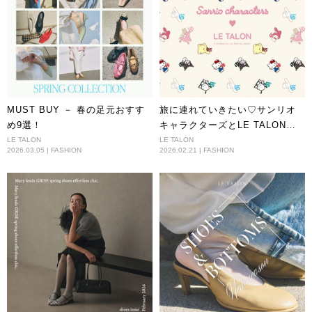
MUST BUY － 春の足元おすす
旅に連れていきたい♡サンリオ
め9選！
キャラクターズとLE TALONの
スペシャルコラボレーション
LE TALON
LE TALON
2026.03.05 | FASHION
2026.02.21 | FASHION