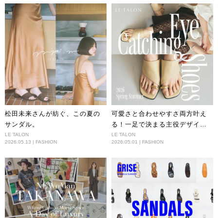
松田未来さんが紡ぐ、この夏の
可愛さと合わせやすさ両方叶え
サンダル。
る！一足で決まる主役デザイン
シューズ
LE TALON
LE TALON
2026.05.13 | FASHION
2026.05.01 | FASHION