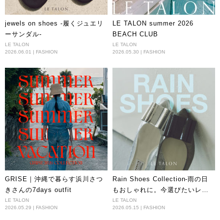
jewels on shoes -履くジュエリ
LE TALON summer 2026
ーサンダル-
BEACH CLUB
LE TALON
LE TALON
2026.06.01 | FASHION
2026.05.30 | FASHION
GRISE｜沖縄で暮らす浜川さつ
Rain Shoes Collection-雨の日
きさんの7days outfit
もおしゃれに。今選びたいレイ
ンシューズ-
LE TALON
LE TALON
2026.05.29 | FASHION
2026.05.15 | FASHION