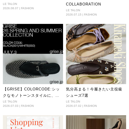
COLLABORATION
LE TALON
2026.08.07 | FASHION
LE TALON
2026.07.15 | FASHION
【GRISE】COLORCODE:シッ
気分高まる！今履きたい主役級
クなモノトーンスタイルに、涼
シューズ7選
やかなエッセンスを。
LE TALON
LE TALON
2026.07.03 | FASHION
2026.07.02 | FASHION