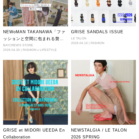
NEWoMAN TAKANAWA「ファ
GRISE SANDALS ISSUE
ッションと空間に包まれる贅沢
LE TALON
2026.04.10 | FASHION
な一日」
BAYCREW'S STORE
2026.04.30 | FASHION x LIFESTYLE
GRISE et MIDORI UEEDA En
NEWSTALGIA / LE TALON
Collaboration
2026 SPRING