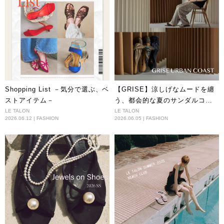
Shopping List －気分で選ぶ、ベ
【GRISE】涼しげなムードを纏
ストアイテム－
う、都会的な夏のサンダルコレ
クション
LE TALON
LE TALON
2026.06.12 | FASHION
2026.06.05 | FASHION