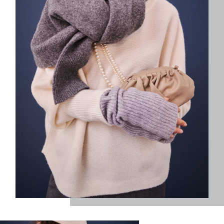
レーヨンツイルスリムフレアパンツ
￥3,300(税込) 80%OFF
【MANTAS EZCARAY /マンタスエスカライ】 モヘヤストー
ル35*170
￥12,320(税込) 30%OFF
【ADER Bijoux / アデル】 CUTSTEEL cheval brooch
￥11,550(税込) 30%OFF
【THE CAMBRIDGE SATCHEL/ケンブリッジサッチェル】
THE SADDLE BAG
￥25,850(税込)