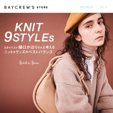
WOMEN
MEN
カ