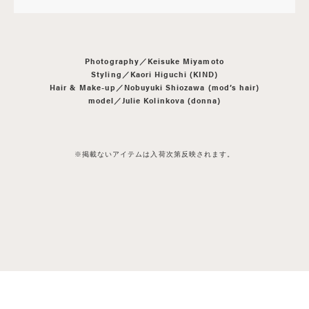
Photography／Keisuke Miyamoto
Styling／Kaori Higuchi (KIND)
Hair & Make-up／Nobuyuki Shiozawa (mod’s hair)
model／Julie Kolinkova (donna)
※掲載ないアイテムは入荷次第反映されます。