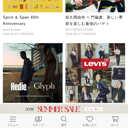
Spick & Span 40th
佐久間由衣 × 門脇麦、新しい季
Anniversary
節を楽しむ最強のバディ
Spick & Span
BAYCREW'S STORE
2026.08.07 | FASHION
2026.08.07 | FASHION
Glyph Hedie.+ 2026 AUTUMN
My Levi’s(R) , My Standard
WINTER COLLECTION
Spick & Span
2026.08.01 | FASHION
BAYCREW'S STORE
2026.08.05 | FASHION
メニュー
スナップ
探す
お気に入り
カート