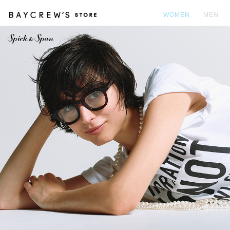
WOMEN
MEN
カ