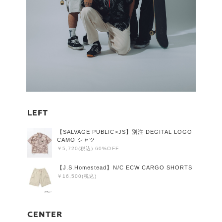
LEFT
【SALVAGE PUBLIC×JS】別注 DEGITAL LOGO
CAMO シャツ
￥5,720(税込) 60%OFF
【J.S.Homestead】N/C ECW CARGO SHORTS
￥16,500(税込)
CENTER