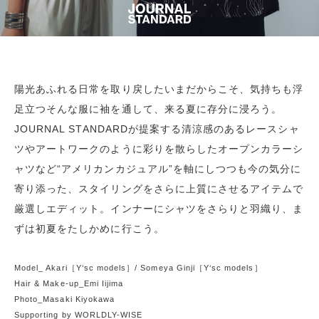
陽光あふれる日常を取り戻したいまだからこそ、気持ちも浮
足立つそんな服に袖を通して、来る夏に存分に浸ろう。
JOURNAL STANDARDが提案する清涼感のあるレースシャ
ツやアートワークのように彩りを散らしたオープンカラーシ
ャツなど“アメリカンカジュアル”を軸にしつつも今の気分に
寄り添った、スタイリングをさらに上質にさせるアイテムで
厳選しエディット。インナーにシャツをさらりと羽織り、ま
ずは初夏をたしかめに行こう。
Model_ Akari［Y‘sc models］/ Someya Ginji［Y‘sc models］
Hair & Make-up_Emi Iijima
Photo_Masaki Kiyokawa
Supporting by WORLDLY-WISE