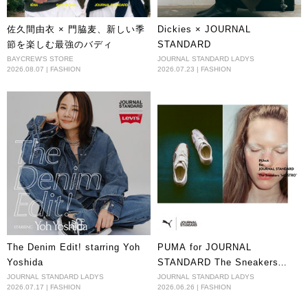
佐久間由衣 × 門脇麦、新しい季
Dickies × JOURNAL
節を楽しむ最強のバディ
STANDARD
BAYCREW'S STORE
JOURNAL STANDARD LADYS
2026.08.07 | FASHION
2026.07.23 | FASHION
The Denim Edit! starring Yoh
PUMA for JOURNAL
Yoshida
STANDARD The Sneakers
“MOSTRO”
JOURNAL STANDARD LADYS
JOURNAL STANDARD LADYS
2026.07.17 | FASHION
2026.06.26 | FASHION