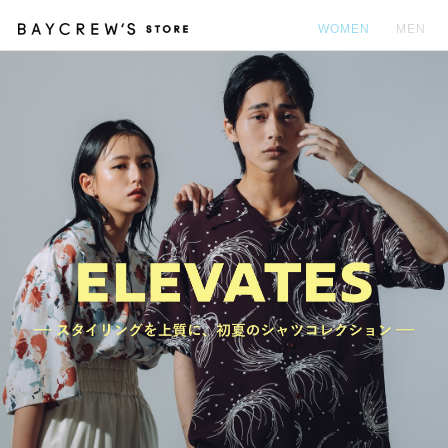
WOMEN
MEN
カ