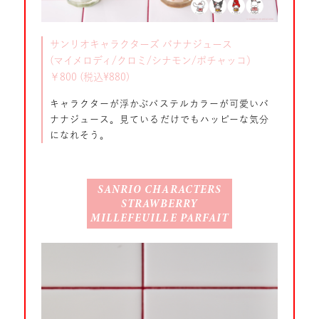
サンリオキャラクターズ バナナジュース
(マイメロディ/クロミ/シナモン/ポチャッコ）
￥800 (税込¥880)
キャラクターが浮かぶパステルカラーが可愛いバ
ナナジュース。見ているだけでもハッピーな気分
になれそう。
SANRIO CHARACTERS
STRAWBERRY
MILLEFEUILLE PARFAIT