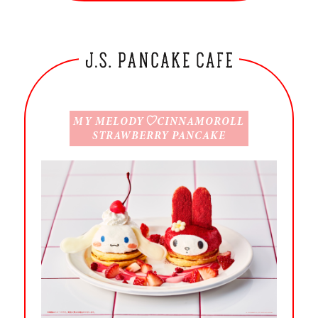
MY MELODY♡CINNAMOROLL
STRAWBERRY PANCAKE