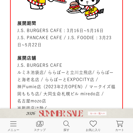
展開期間
J.S. BURGERS CAFE : 3月16日~5月16日
J.S. PANCAKE CAFE / J.S. FOODIE : 3月23
日~5月22日
展開店舗
J.S. BURGERS CAFE
ルミネ池袋店/ ららぽーと立川立飛店/ ららぽー
と海老名店 / ららぽーとEXPOCITY店 /
神戸umie店（2023年2月OPEN）/ マークイズ福
岡ももち店/ 大同生命札幌ビル miredo店 /
名古屋mozo店
※新宿店は除く
J.S. PANCAKE CAFE
町田モディ店 / マークイズみなとみらい店 / テ
メニュー
スナップ
探す
お気に入り
カート