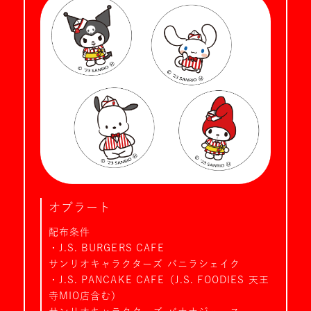
オブラート
配布条件
・J.S. BURGERS CAFE
サンリオキャラクターズ バニラシェイク
・J.S. PANCAKE CAFE（J.S. FOODIES 天王
寺MIO店含む）