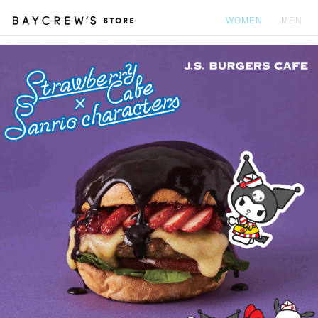
WOMEN
MEN
カ