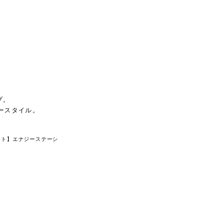
プ。
ースタイル。
ママート】エナジーステーシ