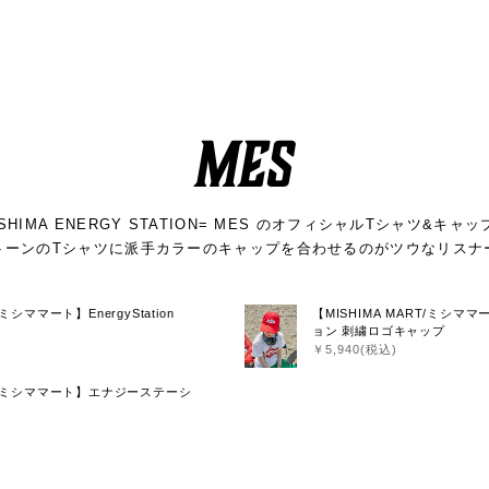
MES
ISHIMA ENERGY STATION= MES のオフィシャルTシャツ&キャッ
トーンのTシャツに派手カラーのキャップを合わせるのがツウなリスナ
/ミシママート】EnergyStation
【MISHIMA MART/ミシ
ョン 刺繍ロゴキャップ
￥5,940(税込)
ART/ミシママート】エナジーステーシ