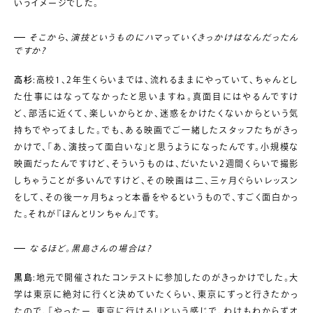
いうイメージでした。
そこから、演技というものにハマっていくきっかけはなんだったん
ですか?
高杉
:高校1、2年生くらいまでは、流れるままにやっていて、ちゃんとし
た仕事にはなってなかったと思いますね。真面目にはやるんですけ
ど、部活に近くて、楽しいからとか、迷惑をかけたくないからという気
持ちでやってました。でも、ある映画でご一緒したスタッフたちがきっ
かけで、「あ、演技って面白いな」と思うようになったんです。小規模な
映画だったんですけど、そういうものは、だいたい2週間くらいで撮影
しちゃうことが多いんですけど、その映画は二、三ヶ月ぐらいレッスン
をして、その後一ヶ月ちょっと本番をやるというもので、すごく面白かっ
た。それが『ぼんとリンちゃん』です。
なるほど。黒島さんの場合は?
黒島
:地元で開催されたコンテストに参加したのがきっかけでした。大
学は東京に絶対に行くと決めていたくらい、東京にずっと行きたかっ
たので、「やったー、東京に行ける!」という感じで、わけもわからずオ