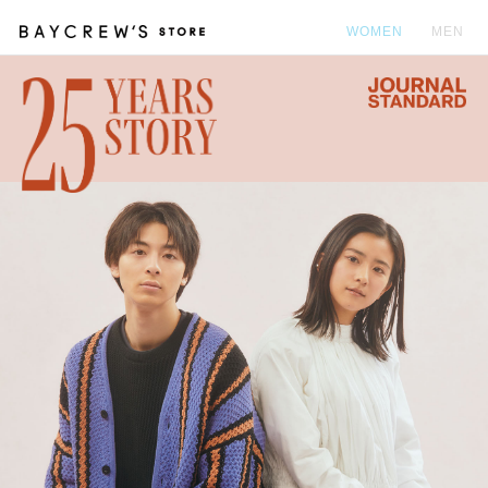
WOMEN
MEN
カ