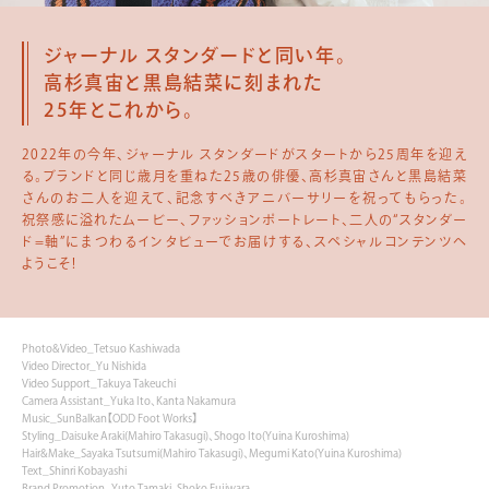
ジャーナル スタンダードと同い年。
高杉真宙と黒島結菜に刻まれた
25
年とこれから。
2022年の今年、ジャーナル スタンダードがスタートから25周年を迎え
る。ブランドと同じ歳月を重ねた25歳の俳優、高杉真宙さんと黒島結菜
さんのお二人を迎えて、記念すべきアニバーサリーを祝ってもらった。
祝祭感に溢れたムービー、ファッションポートレート、二人の“スタンダー
ド=軸”にまつわるインタビューでお届けする、スペシャルコンテンツへ
ようこそ!
Photo&Video_Tetsuo Kashiwada
Video Director_Yu Nishida
Video Support_Takuya Takeuchi
Camera Assistant_Yuka Ito、Kanta Nakamura
Music_SunBalkan【ODD Foot Works】
Styling_Daisuke Araki(Mahiro Takasugi)、Shogo Ito(Yuina Kuroshima)
Hair&Make_Sayaka Tsutsumi(Mahiro Takasugi)、Megumi Kato(Yuina Kuroshima)
Text_Shinri Kobayashi
Brand Promotion_Yuto Tamaki、Shoko Fujiwara