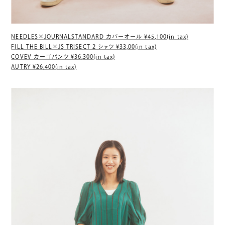
NEEDLES×JOURNALSTANDARD カバーオール ¥45
,
100(in t
ax)
FILL THE BILL×JS TRISECT 2 シャツ ¥33,00(in tax)
COVEV カーゴパンツ ¥36,300
(in tax)
AUTRY ¥26,400(in tax)