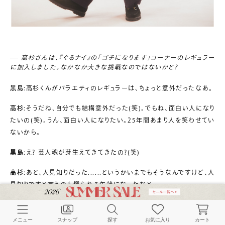
高杉さんは、『ぐるナイ』の「ゴチになります」コーナーのレギュラー
に加入しました。なかなか大きな挑戦なのではないかと?
黒島
:高杉くんがバラエティのレギュラーは、ちょっと意外だったなあ。
高杉
:そうだね、自分でも結構意外だった(笑)。でもね、面白い人になり
たいの(笑)。うん、面白い人になりたい。25年間あまり人を笑わせてい
ないから。
黒島
:え? 芸人魂が芽生えてきてきたの?(笑)
高杉
:あと、人見知りだった......というかいまでもそうなんですけど、人
見知りですと言うのも憚られる年齢になったなと。
黒島
:すごいね、これまでとは違う一面を見た気がする。
メニュー
スナップ
探す
お気に入り
カート
高杉
:やっぱりこれまでは逃げ腰だったと思うんです。ゲストの方がい