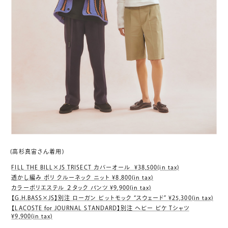
(高杉真宙さん着用)
FILL THE BILL×JS TRISECT カバーオール
¥38,500(in tax)
透かし編み ポリ クルーネック ニット ¥8,800(in tax)
カラーポリエステル ２タック パンツ ¥9,900(in tax)
【G.H.BASS×JS】別注 ローガン ビットモック “スウェード” ¥25,300(in tax)
【LACOSTE for JOURNAL STANDARD】別注 ヘビー ピケ Tシャツ
¥9,900(in tax)