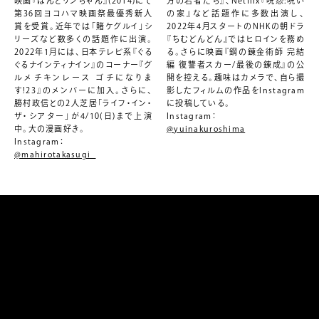
映画『ぼんとリンちゃん』(2014)にて
方の若者たち』、Netflix『呪怨:呪い
第36回ヨコハマ映画祭最優秀新人
の家』など話題作に多数出演し、
賞を受賞。近年では「賭ケグルイ」シ
2022年4月スタートのNHKの朝ドラ
リーズなど数多くの話題作に出演。
『ちむどんどん』ではヒロインを務め
2022年1月には、日本テレビ系『ぐる
る。さらに映画『鋼の錬金術師 完結
ぐるナインティナイン』のコーナー『グ
編 復讐者スカー/最後の錬成』の公
ルメチキンレース ゴチになりま
開を控える。趣味はカメラで、自ら撮
す!23』のメンバーに加入。さらに、
影したフィルムの作品をInstagram
勝村政信との2人芝居「ライフ・イン・
に投稿している。
ザ・シアター」が4/10(日)まで上演
Instagram：
中。大の漫画好き。
@yuinakuroshima
Instagram：
@mahirotakasugi_