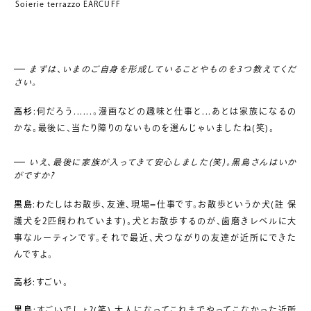
Soierie terrazzo EARCUFF
まずは、いまのご自身を形成していることやものを3つ教えてくだ
さい。
高杉
:何だろう......。漫画などの趣味と仕事と...あとは家族になるの
かな。最後に、当たり障りのないものを選んじゃいましたね(笑)。
いえ、最後に家族が入ってきて安心しました(笑)。黒島さんはいか
がですか?
黒島
:わたしはお散歩、友達、現場=仕事です。お散歩というか犬(註 保
護犬を2匹飼われています)。犬とお散歩するのが、歯磨きレベルに大
事なルーティンです。それで最近、犬つながりの友達が近所にできた
んですよ。
高杉
:すごい。
黒島
:すごいでしょ?(笑) 大人になってこれまでやってこなかった近所