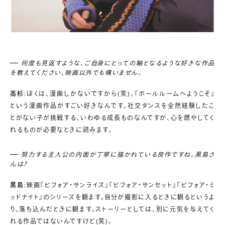
何度も見返すような、ご自身にとっての軸となるような好きな作品
を教えてください、映画以外でも構いません。
高杉
:ぼくは、漫画しかないですから(笑)。『ボールルームへようこそ』
という漫画作品がすごい好きなんです。社交ダンスを全然経験したこ
とがない子が挑戦する、いわゆる成長ものなんですが、心を燃やしてく
れるものが必要なときに読みます。
努力する主人公の内面が丁寧に描かれている良作ですね。黒島さ
んは?
黒島
:映画『ビフォア・サンライズ』『ビフォア・サンセット』『ビフォア・ミ
ッドナイト』のシリーズを観ます。自分が撮影に入るときに観るというよ
り、落ち込んだときに観ます。ストーリーとしては、別に元気を与えてく
れる作品ではないんですけど(笑)。