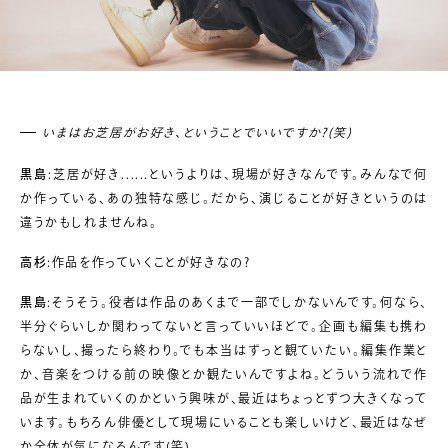
いまはお芝居がお好き、ということでいいですか?(笑)
黒島
:芝居が好き......というよりは、現場が好きなんです。みんなで何
か作っている、あの独特な感じ。だから、演じることが好きというのは
違うかもしれませんね。
高杉
:作品を作っていくことが好きなの?
黒島
:そうそう。役者は作品のあくまで一部でしかないんです。何なら、
半分ぐらいしか関わってないと言っていいほどで。企画も編集も携わ
らないし、撮ったら終わり。でも本当はずっと観ていたい。編集作業と
か、音楽をつける前の映像とか観たいんですよね。どういう流れで作
品が生まれていくのかという興味が、最近はちょっとずつ大きくなって
います。もちろん俳優として現場にいることも楽しいけど、最近はなぜ
か全体が気になるんです(笑)。