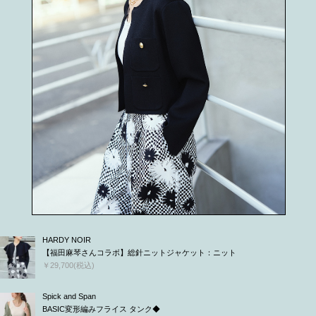
HARDY NOIR
【福田麻琴さんコラボ】総針ニットジャケット：ニット
￥29,700(税込)
Spick and Span
BASIC変形編みフライス タンク◆