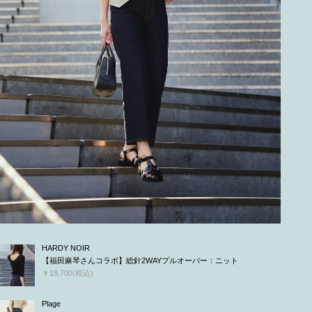
HARDY NOIR
【福田麻琴さんコラボ】総針2WAYプルオーバー：ニット
￥18,700(税込)
Plage