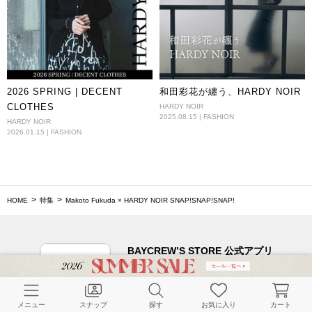
2026 SPRING | DECENT
和田彩花が纏う、HARDY NOIR
CLOTHES
HARDY NOIR
2025.08.15 | FASHION
HARDY NOIR
2026.01.15 | FASHION
HOME
特集
Makoto Fukuda × HARDY NOIR SNAP!SNAP!SNAP!
BAYCREW’S STORE 公式アプリ
パスワードレスでかんたんログイン
メニュー
スナップ
探す
お気に入り
カート