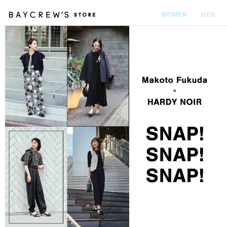
WOMEN
MEN
カ