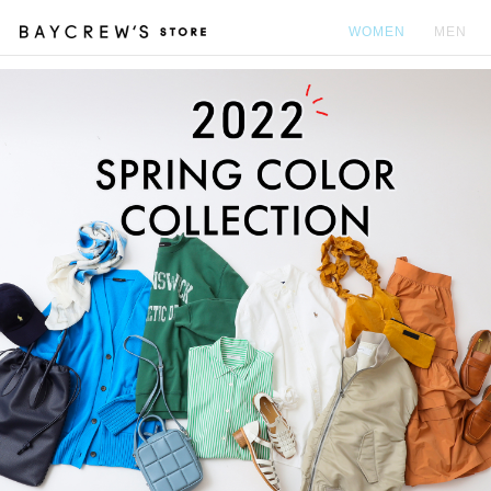
WOMEN
MEN
カ