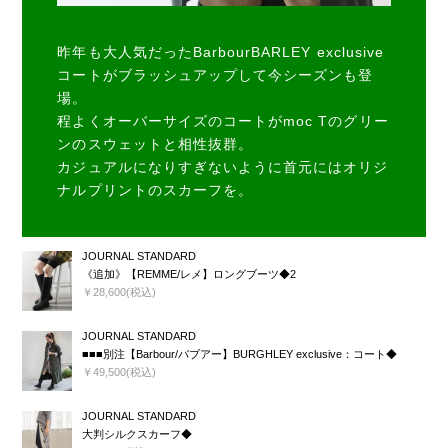
昨年も大人気だったBarbourBARLEY exclusive
コートがブラッシュアップして今シーズンも登
場。
程よくオーバーサイズのコートがmoc Tのグリー
ンのスウェットと相性抜群。
カジュアルになりすぎないように首元にはオリジ
ナルプリントのスカーフを。
JOURNAL STANDARD
《追加》【REMME/レメ】ロングブーツ◆2
￥28,600(税込)
JOURNAL STANDARD
■■■別注【Barbour/バブアー】BURGHLEY exclusive：コート◆
￥49,500(税込)
JOURNAL STANDARD
大判シルクスカーフ◆