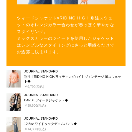
ツィードジャケット×RIDING HIGH 別注スウェ
ットのオレンジカラー合わせが春っぽく華やかな
スタイリング。
ミックスカラーのツイードを使用したジャケット
はシンプルなスタイリングにさっと羽織るだけで
お洒落に決まります。
JOURNAL STANDARD
別注【RIDING HIGH/ライディングハイ】ヴィンテージ 風スウェッ
ト◆
￥9,790(税込)
JOURNAL STANDARD
BARBIEツイードジャケット◆
￥39,600(税込)
JOURNAL STANDARD
12.5oz ワイドタックデニムパンツ◆
￥14,300(税込)