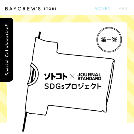
WOMEN
MEN
カ