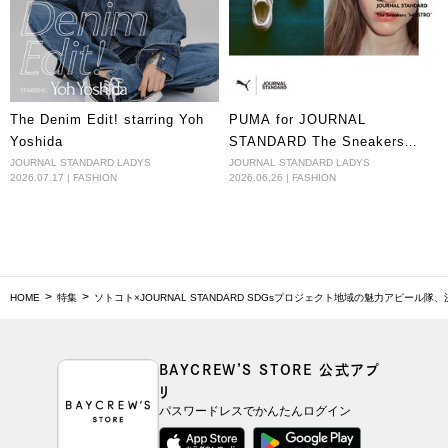
The Denim Edit! starring Yoh
PUMA for JOURNAL
Yoshida
STANDARD The Sneakers
“MOSTRO”
JOURNAL STANDARD LADYS
JOURNAL STANDARD LADYS
2026.07.17 | FASHION
2026.06.26 | FASHION
HOME
特集
ソトコト×JOURNAL STANDARD SDGsプロジェクト地域の魅力アピール隊
BAYCREW’S STORE 公式アプ
リ
パスワードレスでかんたんログイン