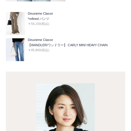
Deuxieme Classe
*refined パンツ
￥56,100(税込)
Deuxieme Classe
【WANDLER/ワンドラー】 CARLY MINI HEAVY CHAIN
￥85,800(税込)