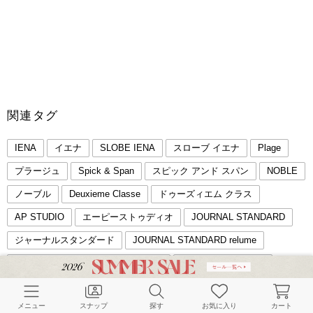
関連タグ
IENA
イエナ
SLOBE IENA
スローブ イエナ
Plage
プラージュ
Spick & Span
スピック アンド スパン
NOBLE
ノーブル
Deuxieme Classe
ドゥーズィエム クラス
AP STUDIO
エーピーストゥディオ
JOURNAL STANDARD
ジャーナルスタンダード
JOURNAL STANDARD relume
ジャーナルスタンダード レリューム
journal standard luxe
ジャーナルスタンダード ラックス
メニュー
スナップ
探す
お気に入り
カート
JOURNAL STANDARD L'ESSAGE