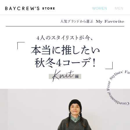
WOMEN
MEN
My Favorite
人気ブランドから選ぶ
カ
4人のスタイリストが今、
本当に推したい
秋冬4コーデ！