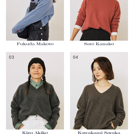
Fukuda Makoto
Sato Kanako
03
04
Kizu Akiko
Kawakami Sayaka