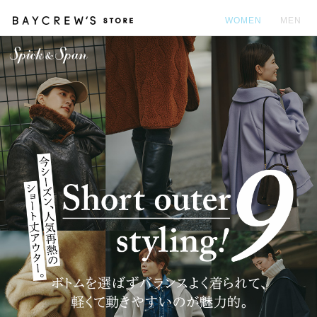
WOMEN
MEN
カ