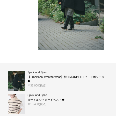
Spick and Span
【Traditional Weatherwear】別注MORPETH フードポンチョ
◆
￥31,900(税込)
Spick and Span
タートルジャガードベスト◆
￥15,400(税込)