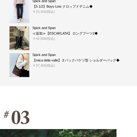
Spick and Span
【5 1/2】Boys-Line クロップドデニム◆
￥15,400(税込)
Spick and Span
≪追加≫【ESCARLATA】 ロングブーツ2◆
￥42,900(税込)
Spick and Span
【mica della valle】ヌバックバケツ型 ショルダーバッグ◆
￥37,400(税込)