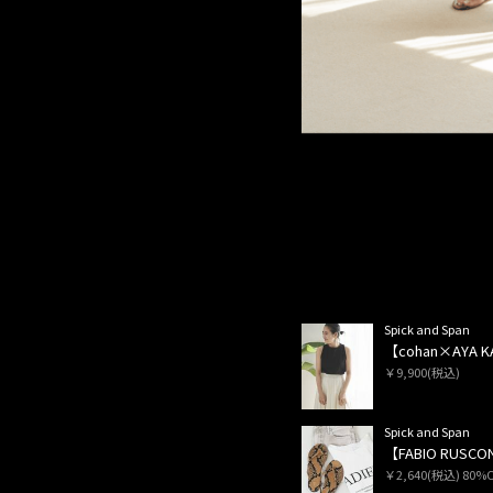
Spick and Span
【cohan×AYA
￥9,900(税込)
Spick and Span
【FABIO RUS
￥2,640(税込) 80%