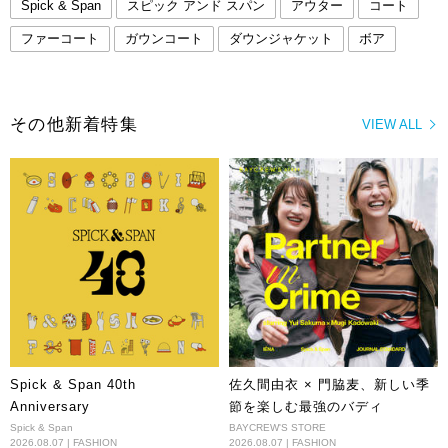
Spick & Span
スピック アンド スパン
アウター
コート
ファーコート
ガウンコート
ダウンジャケット
ボア
その他新着特集
VIEW ALL
Spick & Span 40th
佐久間由衣 × 門脇麦、新しい季
Anniversary
節を楽しむ最強のバディ
Spick & Span
BAYCREW'S STORE
2026.08.07 | FASHION
2026.08.07 | FASHION