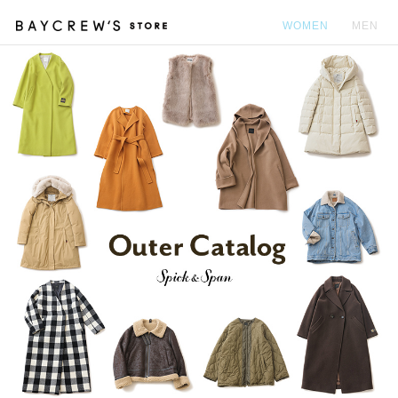
WOMEN
MEN
カ