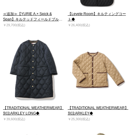
≪追加≫【YURIE A.× Spick &
【Levete Room】キルティングコー
Span】キルテッドフィールドブルゾ
ト◆
ン2◆
￥29,700(税込)
￥26,400(税込)
【TRADITIONAL WEATHERWEAR】
【TRADITIONAL WEATHERWEAR】
別注ARKLEY LONG◆
別注ARKLEY◆
￥39,600(税込)
￥25,300(税込)