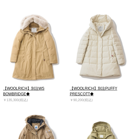
【WOOLRICH】別注WS
【WOOLRICH】別注PUFFY
BOWBRIDGE◆
PRESCOTT◆
￥135,300(税込)
￥90,200(税込)