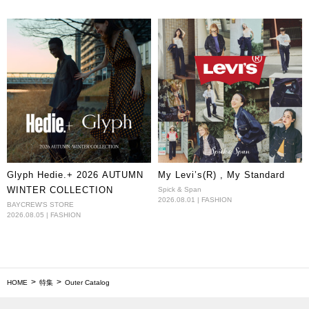
Glyph Hedie.+ 2026 AUTUMN
My Levi’s(R) , My Standard
WINTER COLLECTION
Spick & Span
2026.08.01 | FASHION
BAYCREW'S STORE
2026.08.05 | FASHION
HOME
特集
Outer Catalog