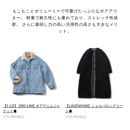
もこもことボリューミーで可愛げたっぷりなボアアウ
ター。
軽量で耐久性にも優れており、ストレッチ性抜
群。
さらに着回し力の高い汎用性の高さも大きなメリ
ット。
【5 1/2】 3RD-LINE ボアデニムジャ
【LAVENHAM】シェルパロングコー
ケット◆
ト◆
￥31,900(税込)
￥64,900(税込)