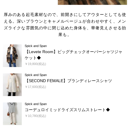
厚みのある起毛素材なので、前開きにしてアウターとしても使
える。
深いブラウンとキャメルベージュが合わせやすく、
メン
ズライクな雰囲気の中に閉じ込めた身体を、華奢見えさせる効
果も。
Spick and Span
【Levete Room】ビッグチェックオーバーシャツジャ
ケット◆
￥19,800(税込)
Spick and Span
【SECOND FEMALE】ブランディレースシャツ
￥17,600(税込)
Spick and Span
コーデュロイミッドライズスリムストレート◆
￥10,780(税込)