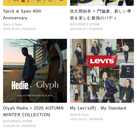
Spick & Span 40th
佐久間由衣 × 門脇麦、新しい季
Anniversary
節を楽しむ最強のバディ
Spick & Span
BAYCREW'S STORE
2026.08.07 | FASHION
2026.08.07 | FASHION
Glyph Hedie.+ 2026 AUTUMN
My Levi’s(R) , My Standard
WINTER COLLECTION
Spick & Span
2026.08.01 | FASHION
BAYCREW'S STORE
2026.08.05 | FASHION