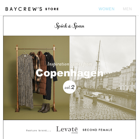
WOMEN
MEN
カ