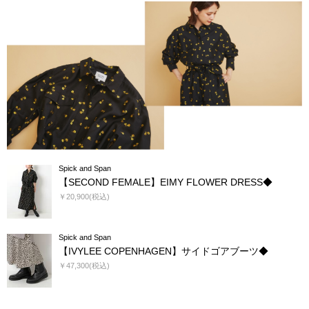
Spick and Span
【SECOND FEMALE】EIMY FLOWER DRESS◆
￥20,900(税込)
Spick and Span
【IVYLEE COPENHAGEN】サイドゴアブーツ◆
￥47,300(税込)