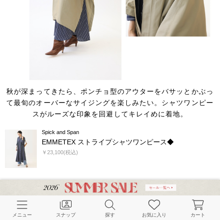
秋が深まってきたら、ポンチョ型のアウターをバサッとかぶっ
て最旬のオーバーなサイジングを楽しみたい。
シャツワンピー
スがルーズな印象を回避してキレイめに着地。
Spick and Span
EMMETEX ストライプシャツワンピース◆
￥23,100(税込)
メニュー
スナップ
探す
お気に入り
カート
※クレジットの記載がないアイテムは入荷次第記載されます。