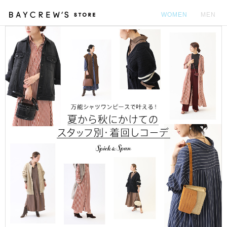
WOMEN
MEN
カ