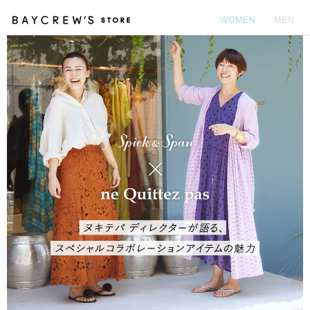
WOMEN
MEN
カ