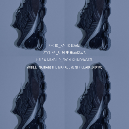
PHOTO_NAOTO USAMI
STYLING_SUMIRE HAYAKAWA
HAIR & MAKE-UP_RYOKI SHIMONAGATA
MODEL_NATHAN(THE MANAGEMENT), CLARA(BRAVO)