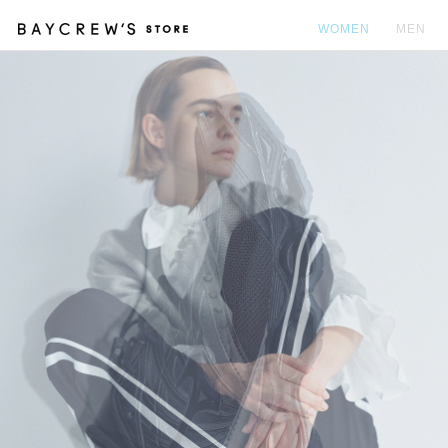
WOMEN
MEN
カ