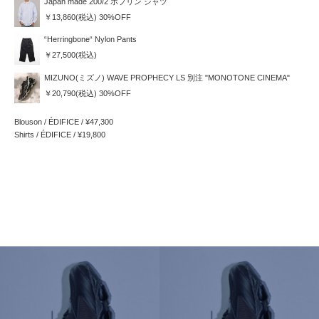
Japan made 200/2 ポプリン シャツ
￥13,860(税込) 30%OFF
“Herringbone“ Nylon Pants
￥27,500(税込)
MIZUNO(ミズノ) WAVE PROPHECY LS 別注 "MONOTONE CINEMA"
￥20,790(税込) 30%OFF
Blouson / ÉDIFICE / ¥47,300
Shirts / ÉDIFICE / ¥19,800