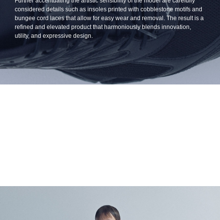
Further accentuating the artistic sensibility of the model are carefully
considered details such as insoles printed with cobblestone motifs and
bungee cord laces that allow for easy wear and removal. The result is a
refined and elevated product that harmoniously blends innovation,
utility, and expressive design.