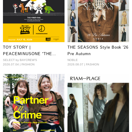
TOY STORY |
THE SEASONS Style Book '26
PEACEMINUSONE “THE
Pre Autumn
FIRST FAN” EXCLUSIVE IN
SELECT by BAYCREW'S
NOBLE
2026.07.04 | FASHION
2026.08.07 | FASHION
JAPAN!