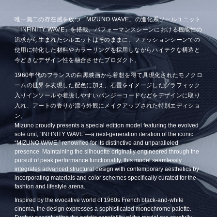
唯一無二の存在感を放つ「MIZUNO WAVE」の進化系ソールユニット
「INFINITY WAVE」を搭載。パフォーマンスシーンにおける機能性の
追求から生まれたシルエットはそのままに、ファッションシーンでの
使用に特化した材料やカラーリングを採用しながらハイテクな構造と
今どきなデザイン性を融合させたプロダクト。
1960年代のフランスの白黒映画から着想を得て具現化されたモノクロ
ームの世界を表現した配色に加え、石畳をイメージしたグラフィック
入りインソールや着脱しやすいバンジーコードなどをデザインに取り
入れ、アートの香りが漂う外観にメイクアップされた特別エディショ
ン。
Mizuno proudly presents a special edition model featuring the evolved
sole unit, “INFINITY WAVE”—a next-generation iteration of the iconic
“MIZUNO WAVE,” renowned for its distinctive and unparalleled
presence. Maintaining the silhouette originally engineered through the
pursuit of peak performance functionality, this model seamlessly
integrates advanced structural design with contemporary aesthetics by
incorporating materials and color schemes specifically curated for the
fashion and lifestyle arena.
Inspired by the evocative world of 1960s French black-and-white
cinema, the design expresses a sophisticated monochrome palette.