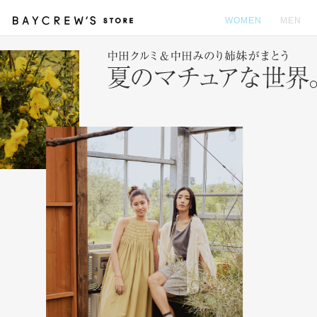
WOMEN
MEN
カ