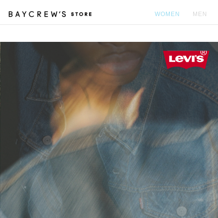
WOMEN
MEN
カ