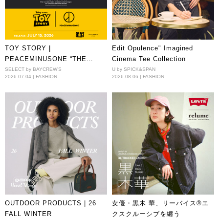
TOY STORY |
Edit Opulence" Imagined
PEACEMINUSONE “THE
Cinema Tee Collection
FIRST FAN” EXCLUSIVE IN
SELECT by BAYCREW'S
U by SPICK&SPAN
2026.07.04 | FASHION
2026.08.06 | FASHION
JAPAN!
OUTDOOR PRODUCTS | 26
女優・黒木 華、リーバイス®エ
FALL WINTER
クスクルーシブを纏う