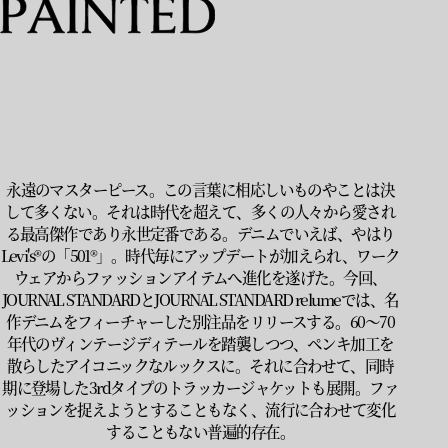
永遠のマスターピース。この言葉に相応しいものやことは決
して多くない。それは時代を超えて、多くの人々から愛され
る最高傑作であり永世定番である。デニムでいえば、やはり
Levi's®の「501®」。時代毎にアップデートが加えられ、ワーク
ウェアからファッションアイテムへ進化を遂げた。今回、
JOURNAL STANDARDとJOURNAL STANDARD relumeでは、名
作デニムをフィーチャーした別注品をリリースする。60〜70
年代のヴィンテージディテールを踏襲しつつ、ペンキ加工を
散らしたアイコニックなルックスに。それに合わせて、同時
期に登場した3rdタイプのトラッカージャケットも展開。ファ
ッションを捉えようとすることもなく、流行に合わせて変化
することもない普遍的存在。