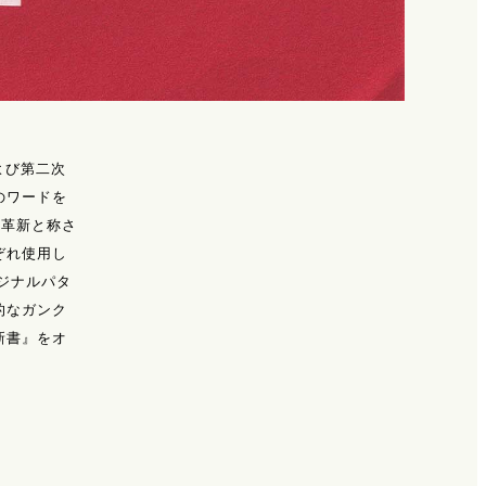
よび第二次
のワードを
の革新と称さ
ぞれ使用し
リジナルパタ
的なガンク
新書』をオ