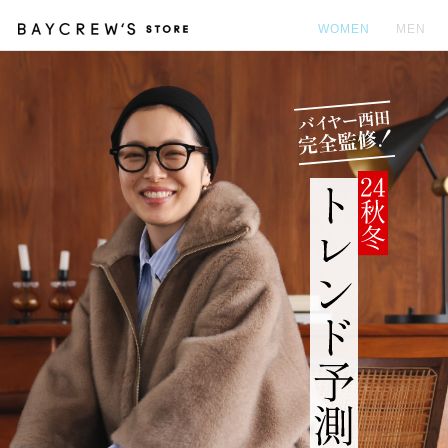
WOMEN
MEN
カ