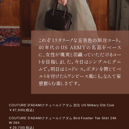
これぞミリタリー！な玉虫色の別注コート。
40年代のUS ARMYの名品をベース
に、女性が颯爽と羽織っていただけるコー
トを目指しました。今日はシンプルにデニ
ムで。明日はミニドレス。ボタンを閉じてベ
ルトを付けたらワンピース風にも。なんて妄
想膨らむ楽しさです。
COUTURE D'ADAM/クチュールドアダム 別注 US Military Old Coat
￥97,900(税込)
COUTURE D'ADAM/クチュールドアダム Bird Feather Tee Shirt 24A
W-064
￥29,700(税込)