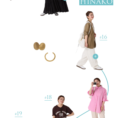
HINAKO
ADIDAS / アディダス for SLOBE / 417 STANSMITH LUXスニーカ
ー
￥19,800(税込)
16
【GOOD ROCK SPEED / グッドロックスピード】NEWYORK Tシ
#
ャツ
￥5,720(税込)
《WEB限定サイズ有り》スティックパンツ
￥7,700(税込) 30%OFF
【Caterina Bertini/カテリナ ベルティーニ】フリンジクラッチ
￥22,000(税込)
【PHILIPPE AUDIBERT/フィリップ・オーディベール】フープピ
18
#
アス
￥15,180(税込)
19
《追加》SLOBE カーブバックルベルト
#
￥6,600(税込)