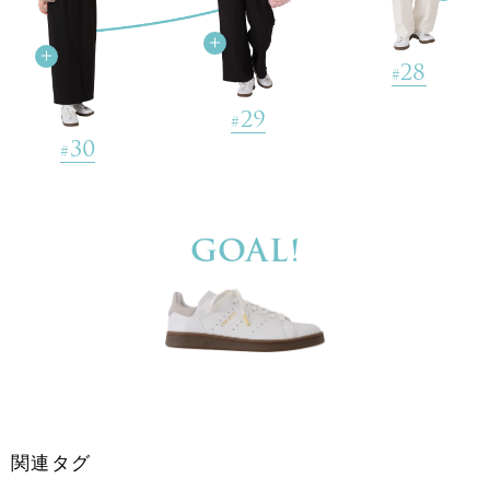
28
#
15
#
29
#
30
#
GOAL!
関連タグ