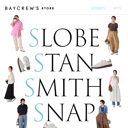
【ERICKA NICOLAS BEGAY】ショートネックレス (7mm/40cm)
WOMEN
MEN
￥30,800(税込)
カ
09
#