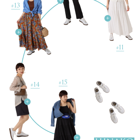
13
#
12
#
11
#
15
14
#
#