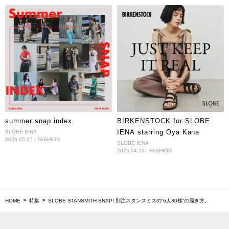
16
#
summer snap index
BIRKENSTOCK for SLOBE
IENA starring Oya Kana
SLOBE IENA
2026.05.07 | FASHION
SLOBE IENA
2026.04.10 | FASHION
HOME
特集
SLOBE STANSMITH SNAP! 別注スタンスミスの”6人30様”の履き方。