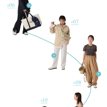
06
#
07
11
#
#
08
#
10
#