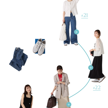
21
#
ADIDAS / アディダス for SLOBE / 417 STANSMITH LUXスニーカ
ー
￥19,800(税込)
綿麻レギュラーシャツ
￥3,960(税込) 60%OFF
パット付きデザインタンク
￥6,050(税込)
22
#
【Le voyage en panier/ル ヴォヤージュエンパニエ】 バケツカゴ
バッグ
￥16,500(税込)