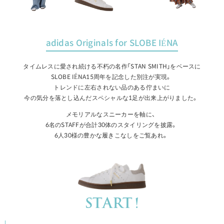
adidas Originals for SLOBE IÉNA
タイムレスに愛され続ける不朽の名作「STAN SMITH」をベースに
SLOBE IÉNA15周年を記念した別注が実現。
トレンドに左右されない品のある佇まいに
ADIDAS / アディダス for SLOBE / 417 STANSMITH LUXスニーカ
ー
今の気分を落とし込んだスペシャルな1足が出来上がりました。
￥19,800(税込)
メモリアルなスニーカーを軸に、
タイプライターVネックワンピース
6名のSTAFFが合計30体のスタイリングを披露。
￥6,160(税込) 60%OFF
6人30様の豊かな履きこなしをご覧あれ。
【Le voyage en panier/ル ヴォヤージュエンパニエ】 バケツカゴ
バッグ
￥16,500(税込)
USEFUL ATELIER Jacqueline サングラス
START!
￥13,200(税込) 50%OFF