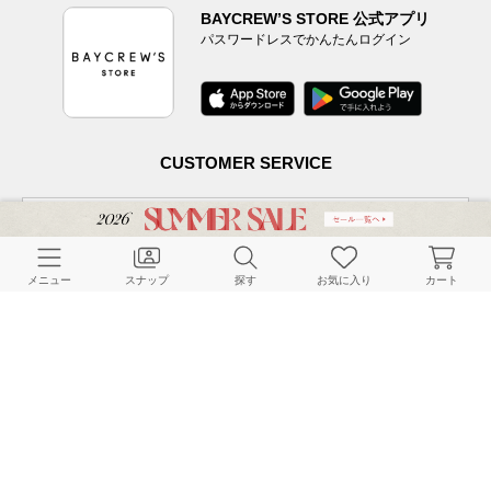
BAYCREW’S STORE 公式アプリ
パスワードレスでかんたんログイン
ADIDAS / アディダス for SLOBE / 417 STANSMITH LUXスニーカ
ー
￥19,800(税込)
メランジツイルニュアンスジャケット
￥3,740(税込) 80%OFF
CUSTOMER SERVICE
ベア天 ショートキャミソール
￥5,500(税込)
よくある質問
メニュー
スナップ
探す
お気に入り
カート
コクーンシルエットデニム
￥13,200(税込)
ご利用ガイド
店舗検索
《追加2》SLOBE citron. Nylon shoulder BAG
￥1,760(税込) 80%OFF
採用情報
お客様対応方針
利用規約
企業情報