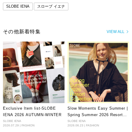
SLOBE IENA
スローブ イエナ
ADIDAS / アディダス for SLOBE / 417 STANSMITH LUXスニーカ
ー
￥19,800(税込)
その他新着特集
VIEW ALL
normment/ノーメント ギャザーワンピース S24S-647
￥28,600(税込)
LE DENIMライトオンスクロップドシャツ
￥11,550(税込)
【BATTLE LAKE/バトルレイク】ウエストポーチ
￥8,580(税込)
aim/エイム サングラス holly HOLLY
￥3,190(税込) 80%OFF
Exclusive Item list-SLOBE
Slow Moments Easy Summer |
IENA 2026 AUTUMN-WINTER
Spring Summer 2026 Resort
Collection
SLOBE IENA
SLOBE IENA
2026.07.29 | FASHION
2026.06.23 | FASHION