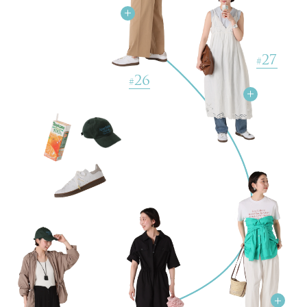
27
#
ADIDAS / アディダス for SLOBE / 417 STANSMITH LUXスニーカ
ー
26
#
￥19,800(税込)
甘織りリネンブラウス
￥6,160(税込) 60%OFF
コットンオックスグルカ ハーフパンツ
￥2,420(税込) 80%OFF
《追加》【STAND OIL/スタンドオイル】 Post ショルダーバッグ
￥15,950(税込)
【We Are NBO/ウィーアーエヌビーオー】 フープピアス
￥9,020(税込)