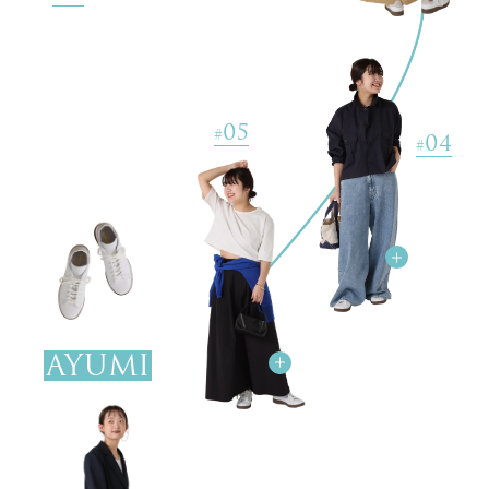
ADIDAS / アディダス for SLOBE / 417 STANSMITH LUXスニーカ
05
ー
#
04
#
￥19,800(税込)
MERIGNAC17フットボールTEE
￥6,600(税込)
【CLANE/クラネ】2WAY BISTIER パンツ
￥6,160(税込) 80%OFF
《追加》SLOBE BIG トートバッグ
AYUMI
￥16,500(税込)
【PHILIPPE AUDIBERT/フィリップ・オーディベール】フープピ
アス
￥15,180(税込)