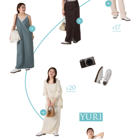
USEFUL ATELIER WOODY SUNNY サングラス
￥23,100(税込)
17
#
13
#
20
#
YURI