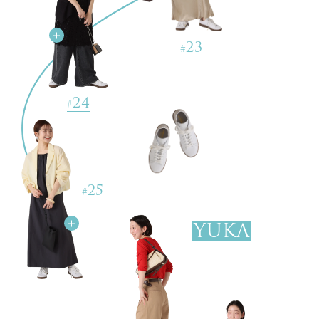
23
#
14
#
24
#
25
#
YUKA