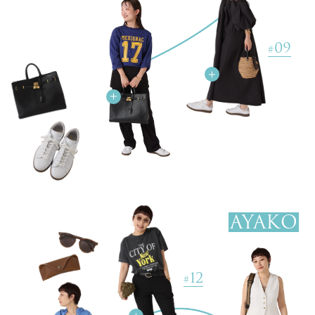
09
#
ADIDAS / アディダス for SLOBE / 417 STANSMITH LUXスニーカ
ー
￥19,800(税込)
CLヘリンボンプチベスト
￥13,200(税込)
リネンレーヨンタックギャザースカート
￥2,640(税込) 80%OFF
【BATTLE LAKE/バトルレイク】ストラップバッグ
AYAKO
￥14,300(税込)
PALM/パーム SLOBE別注 2SETキャミソール
12
￥8,800(税込)
#