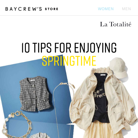
WOMEN
MEN
カ