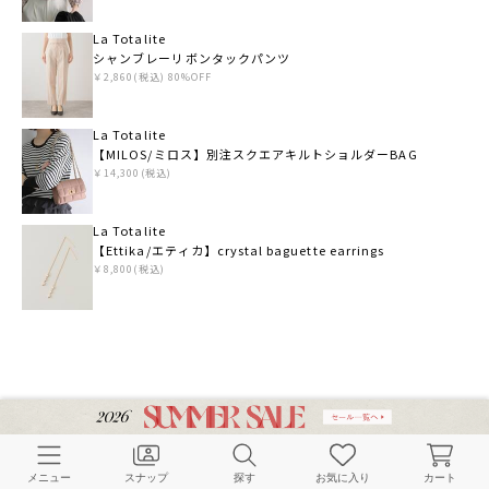
La Totalite
シャンブレーリボンタックパンツ
￥2,860(税込) 80%OFF
La Totalite
【MILOS/ミロス】別注スクエアキルトショルダーBAG
￥14,300(税込)
La Totalite
【Ettika/エティカ】crystal baguette earrings
￥8,800(税込)
メニュー
スナップ
探す
お気に入り
カート