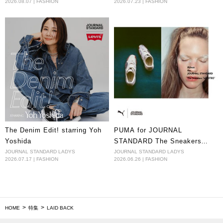
2026.08.07 | FASHION
2026.07.23 | FASHION
The Denim Edit! starring Yoh
PUMA for JOURNAL
Yoshida
STANDARD The Sneakers
“MOSTRO”
JOURNAL STANDARD LADYS
JOURNAL STANDARD LADYS
2026.07.17 | FASHION
2026.06.26 | FASHION
HOME
特集
LAID BACK