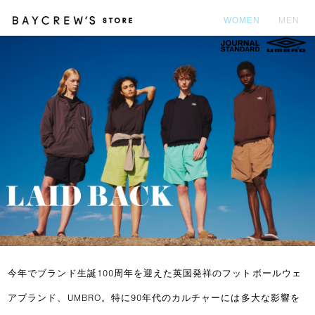
WOMEN
MEN
カ
今年でブランド生誕100周年を迎えた英国発祥のフットボールウェ
アブランド、UMBRO。特に90年代のカルチャーには多大な影響を