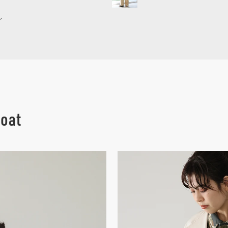
ル
coat