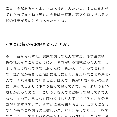
森田：全然あるっすよ。ネコありき、みたいな。ネコに食わせ
てもらってますね（笑）。会長は一時期、東ブクロよりもテレ
ビの仕事が多いときもあったっすね。
- ネコは昔からお好きだったとか。
森田：昔からっすね。実家で飼ってたんですよ。小学生の頃、
俺の地元がそこらじゅうにノラネコがいる地域だったんで、し
ょっちょう拾ってきてはおかんに「あかんよ！」って言われ
て、泣きながら拾った場所に返しに行く、みたいなことを弟と2
人で日々繰り返していました。ほんで、俺が18歳ぐらいのとき
に、弟が久しぶりにネコを拾って帰ってきて。もうあいつも15
歳とかだったのに、「こいつ、なんでまだ持って帰ってきてん
ねん！」って、ちょっとびっくりしたんすけど（笑）、そのネ
コが可愛すぎて。で、さすがに俺も弟もちょっとは大人になっ
てたからネコを飼うのは難しいことだと分かってたし、「捨て
てこい！」って言われるのもなんかもうハズいし。それで、俺