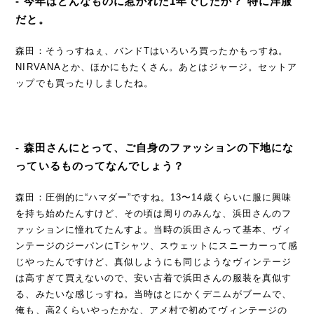
- 今年はどんなものに惹かれた1年でしたか？ 特に洋服
だと。
森田：そうっすねぇ、バンドTはいろいろ買ったかもっすね。
NIRVANAとか、ほかにもたくさん。あとはジャージ。セットア
ップでも買ったりしましたね。
- 森田さんにとって、ご自身のファッションの下地にな
っているものってなんでしょう？
森田：圧倒的に“ハマダー”ですね。13〜14歳くらいに服に興味
を持ち始めたんすけど、その頃は周りのみんな、浜田さんのフ
ァッションに憧れてたんすよ。当時の浜田さんって基本、ヴィ
ンテージのジーパンにTシャツ、スウェットにスニーカーって感
じやったんですけど、真似しようにも同じようなヴィンテージ
は高すぎて買えないので、安い古着で浜田さんの服装を真似す
る、みたいな感じっすね。当時はとにかくデニムがブームで、
俺も、高2くらいやったかな、アメ村で初めてヴィンテージの