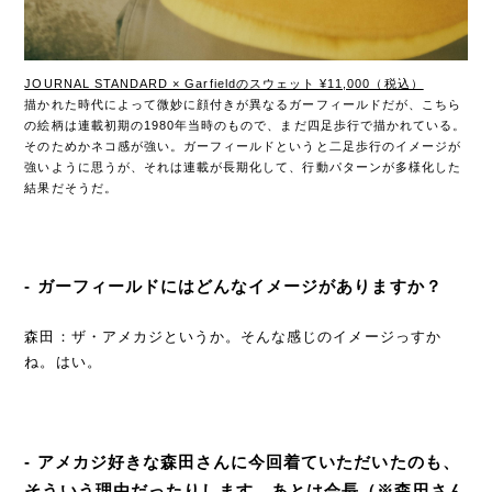
JOURNAL STANDARD × Garfieldのスウェット ¥11,000（税込）
描かれた時代によって微妙に顔付きが異なるガーフィールドだが、こちら
の絵柄は連載初期の1980年当時のもので、まだ四足歩行で描かれている。
そのためかネコ感が強い。ガーフィールドというと二足歩行のイメージが
強いように思うが、それは連載が長期化して、行動パターンが多様化した
結果だそうだ。
- ガーフィールドにはどんなイメージがありますか？
森田：ザ・アメカジというか。そんな感じのイメージっすか
ね。はい。
- アメカジ好きな森田さんに今回着ていただいたのも、
そういう理由だったりします。あとは会長（※森田さん