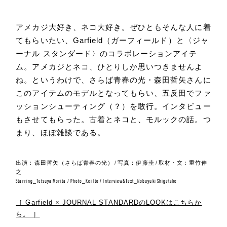
アメカジ大好き、ネコ大好き。ぜひともそんな人に着
てもらいたい、Garfield（ガーフィールド）と〈ジャ
ーナル スタンダード〉のコラボレーションアイテ
ム。アメカジとネコ、ひとりしか思いつきませんよ
ね。というわけで、さらば青春の光・森田哲矢さんに
このアイテムのモデルとなってもらい、五反田でファ
ッションシューティング（？）を敢行。インタビュー
もさせてもらった。古着とネコと、モルックの話。つ
まり、ほぼ雑談である。
出演：森田哲矢（さらば青春の光） / 写真：伊藤圭 / 取材・文：重竹伸
之
Starring_Tetsuya Morita / Photo_Kei Ito / Interview&Text_Nobuyuki Shigetake
［ Garfield × JOURNAL STANDARDのLOOKはこちらか
ら。 ］