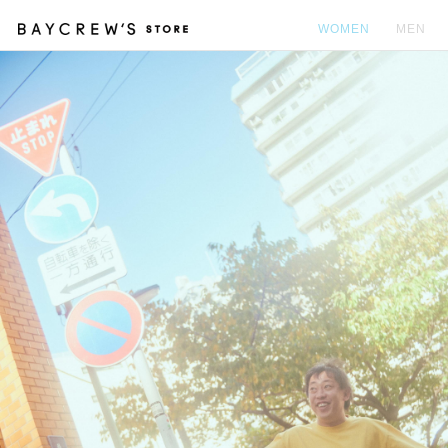
WOMEN
MEN
カ