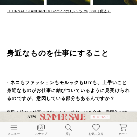
JOURNAL STANDARD × GarfieldのTシャツ ¥6,380（税込）
身近なものを仕事にすること
- ネコもファッションもモルックもDIYも、上手いこと
身近なものがお仕事に結びついているように見受けられ
るのですが、意図している部分もあるんですか？
森田：確かに仕事にはなってるっすね。でも全然、意図的では
ないっすよ（笑）。単純に興味を持って触れ始めたら熱中しち
ゃって、そればっかり考えて生活するようになると、だんだん
「これ、仕事になるんちゃう？」って思うようになるのは事実
メニュー
スナップ
探す
お気に入り
カート