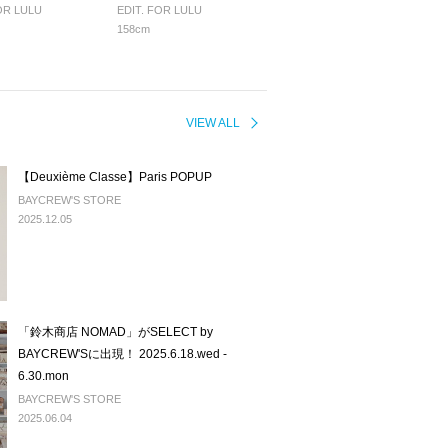
OR LULU
EDIT. FOR LULU
158cm
VIEW ALL
【Deuxième Classe】Paris POPUP
BAYCREW'S STORE
2025.12.05
「鈴木商店 NOMAD」がSELECT by
BAYCREW'Sに出現！ 2025.6.18.wed -
6.30.mon
BAYCREW'S STORE
2025.06.04