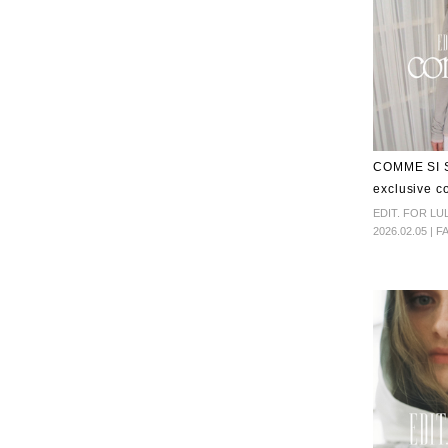
COMME SI 
exclusive co
EDIT. FOR LU
2026.02.05 | 