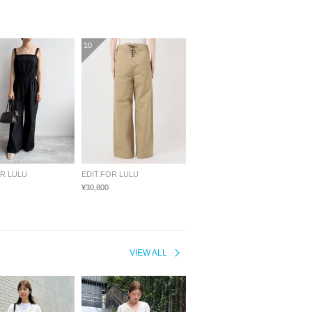
10
OR LULU
EDIT.FOR LULU
¥30,800
VIEW ALL