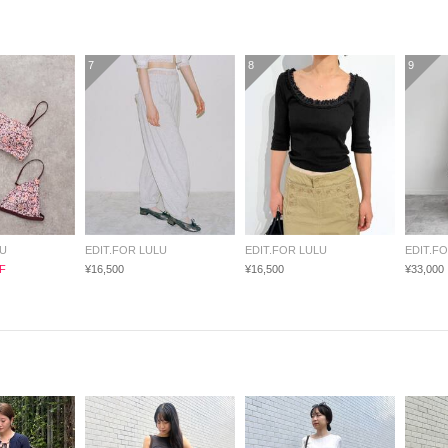
7
8
9
LU
EDIT.FOR LULU
EDIT.FOR LULU
EDIT.F
F
¥16,500
¥16,500
¥33,000