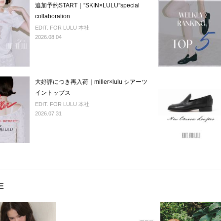
追加予約START｜”SKIN×LULU”special
collaboration
EDIT. FOR LULU 本社
2026.08.04
大好評につき再入荷｜miller×lulu シアーツ
イントップス
EDIT. FOR LULU 本社
2026.07.31
E