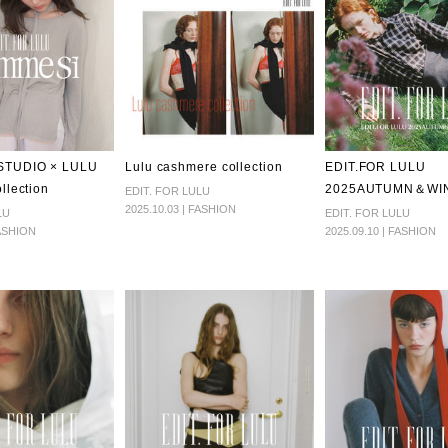
STUDIO × LULU
Lulu cashmere collection
EDIT.FOR LULU
llection
2025AUTUMN＆WI
EDIT. FOR LULU
2025.10.03 | FASHION
LU
EDIT. FOR LULU
FASHION
2025.09.10 | FASHION