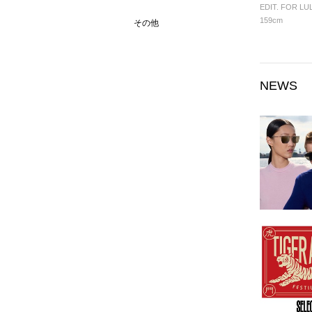
EDIT. FOR LU
159cm
その他
NEWS