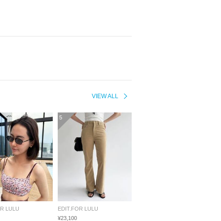
VIEW ALL
5
OR LULU
EDIT.FOR LULU
¥23,100