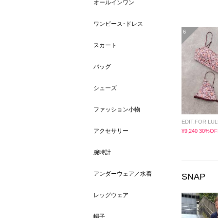
オールインワン
ワンピース･ドレス
6
スカート
バッグ
シューズ
ファッション小物
EDIT.FOR LU
アクセサリー
¥9,240 30%OF
腕時計
アンダーウェア／水着
SNAP
レッグウェア
帽子