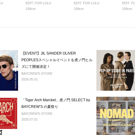
LU
EDIT. FOR LULU
EDIT. FOR LULU
EDIT. F
158cm
158cm
159cm
【EVENT】JIL SANDER OLIVER
PEOPLESスペシャルイベントを虎ノ門ヒル
ズにて開催決定！
BAYCREW'S STORE
2026.05.01
「Tiger Arch Marcket」虎ノ門 SELECT by
BAYCREW’S の夏祭り
BAYCREW'S STORE
2025.07.01