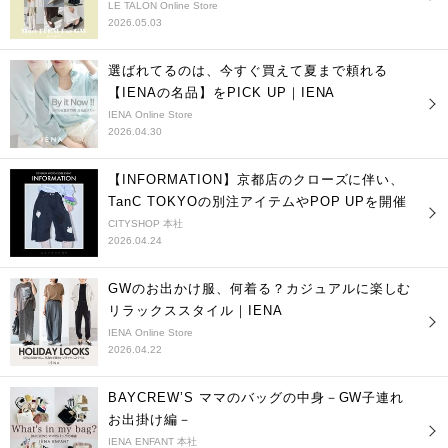
LE TALON Online Store
2026.05.03
選ばれてるのは、今すぐ買えて夏まで頼れる
【IENAの名品】をPICK UP｜IENA
IENA Online Store
2026.04.30
【INFORMATION】京都店のクローズに伴い、
TanC TOKYOの別注アイテムやPOP UPを開催
CITYSHOP 本社
2026.04.24
GWのお出かけ服、何着る？カジュアルに楽しむ
リラックススタイル｜IENA
IENA Online Store
2026.04.22
BAYCREW’S ママのバッグの中身－GW子連れ
お出掛け編－
IENA ENFANT 本社