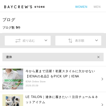
WOMEN
MEN
ブログ
カ
ブログ数
9
件
絞り込む
表示順
連休
今から夏まで活躍！初夏スタイルに欠かせない
【IENAの名品】をPICK UP｜IENA
IENA Online Store
2026.05.09
LE TALON｜連休に履きたい！注目チュール＆ネ
ットアイテム