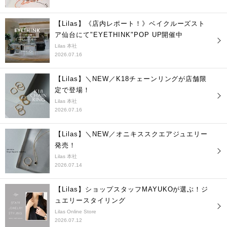
【Lilas】《店内レポート！》ベイクルーズスト
ア仙台にて"EYETHINK"POP UP開催中
Lilas 本社
2026.07.16
【Lilas】＼NEW／K18チェーンリングが店舗限
定で登場！
Lilas 本社
2026.07.16
【Lilas】＼NEW／オニキススクエアジュエリー
発売！
Lilas 本社
2026.07.14
【Lilas】ショップスタッフMAYUKOが選ぶ！ジ
ュエリースタイリング
Lilas Online Store
2026.07.12