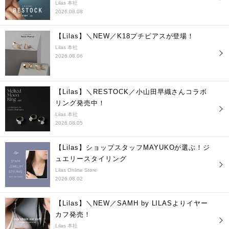
Lilas 本社
2026.08.08
【Lilas】＼NEW／K18プチピアスが登場！
Lilas 本社
2026.08.06
【Lilas】＼RESTOCK／小山田早織さんコラボ
リング発売中！
Lilas 本社
2026.08.05
【Lilas】ショップスタッフMAYUKOが選ぶ！ジ
ュエリースタイリング
Lilas Online Store
2026.08.02
【Lilas】＼NEW／SAMH by LILASよりイヤー
カフ発売！
Lilas 本社