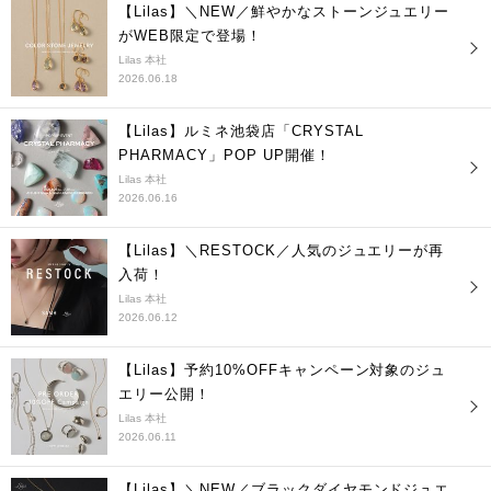
【Lilas】＼NEW／鮮やかなストーンジュエリー
がWEB限定で登場！
Lilas 本社
2026.06.18
【Lilas】ルミネ池袋店「CRYSTAL
PHARMACY」POP UP開催！
Lilas 本社
2026.06.16
【Lilas】＼RESTOCK／人気のジュエリーが再
入荷！
Lilas 本社
2026.06.12
【Lilas】予約10%OFFキャンペーン対象のジュ
エリー公開！
Lilas 本社
2026.06.11
【Lilas】＼NEW／ブラックダイヤモンドジュエ