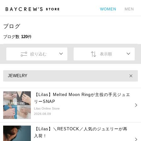
WOMEN
MEN
ブログ
カ
ブログ数
120
件
絞り込む
表示順
JEWELRY
【Lilas】Melted Moon Ringが主役の手元ジュエ
リーSNAP
Lilas Online Store
2026.08.09
【Lilas】＼RESTOCK／人気のジュエリーが再
入荷！