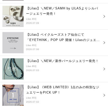
【Lilas】＼NEW／SAMH by LILASよりシルバ
ージュエリー発売！
Lilas 本社
2026.07.09
【Lilas】ベイクルーズストア仙台にて
「EYETHINK」POP UP 開催！Lilasのジュエリ
ーも登場
Lilas 本社
2026.07.06
【Lilas】＼NEW／新作パールジュエリー発売！
Lilas 本社
2026.07.03
【Lilas】《WEB LIMITED》1点のみの特別なジ
ュエリーをPICK UP！
Lilas 本社
2026.07.02