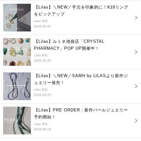
【Lilas】＼NEW／手元を印象的に！K18リング
をピックアップ
Lilas 本社
2026.06.27
【Lilas】ルミネ池袋店「CRYSTAL
PHARMACY」POP UP開催中！
Lilas 本社
2026.06.26
【Lilas】＼NEW／SAMH by LILASより新作ジ
ュエリー発売！
Lilas 本社
2026.06.25
【Lilas】PRE ORDER：新作パールジュエリー
予約開始！
Lilas 本社
2026.06.19