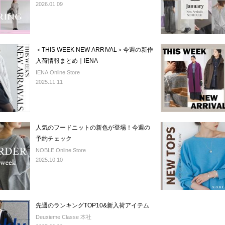
2026.01.09
＜THIS WEEK NEW ARRIVAL＞今週の新作
入荷情報まとめ｜IENA
IENA Online Store
2025.11.11
人気のフードニットの新色が登場！今週の
予約チェック
NOBLE Online Store
2025.10.10
先週のランキングTOP10&新入荷アイテム
Deuxieme Classe 本社