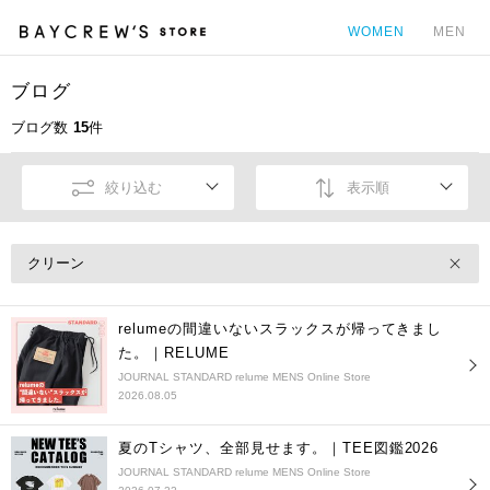
WOMEN
MEN
ブログ
カ
ブログ数
15
件
絞り込む
表示順
クリーン
relumeの間違いないスラックスが帰ってきまし
た。｜RELUME
JOURNAL STANDARD relume MENS Online Store
2026.08.05
夏のTシャツ、全部見せます。｜TEE図鑑2026
JOURNAL STANDARD relume MENS Online Store