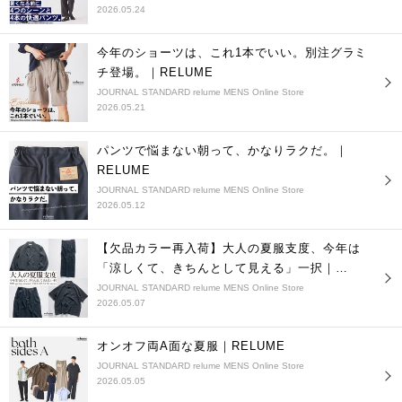
2026.05.24
今年のショーツは、これ1本でいい。別注グラミ
チ登場。｜RELUME
JOURNAL STANDARD relume MENS Online Store
2026.05.21
パンツで悩まない朝って、かなりラクだ。｜
RELUME
JOURNAL STANDARD relume MENS Online Store
2026.05.12
【欠品カラー再入荷】大人の夏服支度、今年は
「涼しくて、きちんとして見える」一択｜
RELUME
JOURNAL STANDARD relume MENS Online Store
2026.05.07
オンオフ両A面な夏服｜RELUME
JOURNAL STANDARD relume MENS Online Store
2026.05.05