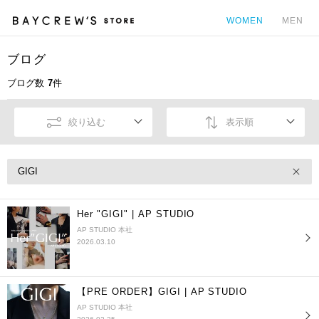
WOMEN
MEN
ブログ
カ
ブログ数
7
件
絞り込む
表示順
GIGI
Her "GIGI" | AP STUDIO
AP STUDIO 本社
2026.03.10
【PRE ORDER】GIGI | AP STUDIO
AP STUDIO 本社