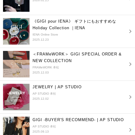
2026.02.25
《GIGI pour IENA》 ギフトにもおすすめな
Holiday Collection ｜IENA
IENA Online Store
2025.12.23
＜FRAMeWORK＞ GIGI SPECIAL ORDER &
NEW COLLECTION
FRAMeWORK 本社
2025.12.03
JEWELRY | AP STUDIO
AP STUDIO 本社
2025.12.02
GIGI -BUYER'S RECOMMEND- | AP STUDIO
AP STUDIO 本社
2025.09.13