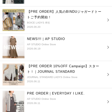
【PRE ORDER】人気のBINDUジャガードトー
トご予約開始！
BOICE LADYS 本社
2026.06.20
NEWS!!!｜AP STUDIO
AP STUDIO Online Store
2026.06.19
【PRE ORDER 10%OFF Campaign】スター
ト！｜JOURNAL STANDARD
JOURNAL STANDARD LADYS Online Store
2026.06.11
PRE ORDER｜EVERYDAY I LIKE.
AP STUDIO Online Store
2026.06.11