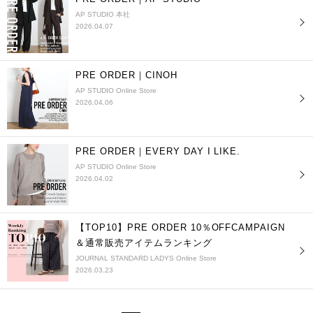
AP STUDIO 本社
2026.04.07
PRE ORDER｜CINOH
AP STUDIO Online Store
2026.04.06
PRE ORDER｜EVERY DAY I LIKE.
AP STUDIO Online Store
2026.04.02
【TOP10】PRE ORDER 10％OFFCAMPAIGN
＆通常販売アイテムランキング
JOURNAL STANDARD LADYS Online Store
2026.03.23