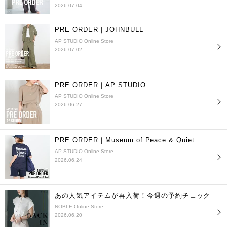
2026.07.04
PRE ORDER｜JOHNBULL
AP STUDIO Online Store
2026.07.02
PRE ORDER｜AP STUDIO
AP STUDIO Online Store
2026.06.27
PRE ORDER｜Museum of Peace & Quiet
AP STUDIO Online Store
2026.06.24
あの人気アイテムが再入荷！今週の予約チェック
NOBLE Online Store
2026.06.20