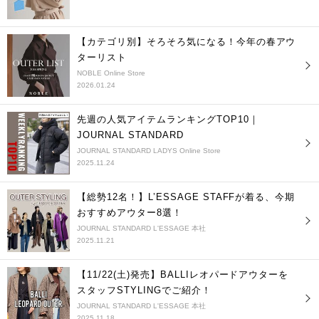
【カテゴリ別】そろそろ気になる！今年の春アウ
ターリスト
NOBLE Online Store
2026.01.24
先週の人気アイテムランキングTOP10｜
JOURNAL STANDARD
JOURNAL STANDARD LADYS Online Store
2025.11.24
【総勢12名！】L’ESSAGE STAFFが着る、今期
おすすめアウター8選！
JOURNAL STANDARD L'ESSAGE 本社
2025.11.21
【11/22(土)発売】BALLIレオパードアウターを
スタッフSTYLINGでご紹介！
JOURNAL STANDARD L'ESSAGE 本社
2025.11.18