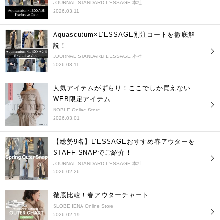
JOURNAL STANDARD L'ESSAGE 本社
2026.03.11
Aquascutum×L’ESSAGE別注コートを徹底解
説！
JOURNAL STANDARD L'ESSAGE 本社
2026.03.11
人気アイテムがずらり！ここでしか買えない
WEB限定アイテム
NOBLE Online Store
2026.03.01
【総勢9名】L’ESSAGEおすすめ春アウターを
STAFF SNAPでご紹介！
JOURNAL STANDARD L'ESSAGE 本社
2026.02.26
徹底比較！春アウターチャート
SLOBE IENA Online Store
2026.02.19