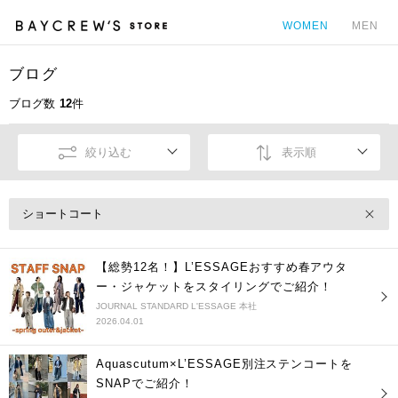
WOMEN
MEN
ブログ
カ
ブログ数
12
件
絞り込む
表示順
ショートコート
【総勢12名！】L’ESSAGEおすすめ春アウタ
ー・ジャケットをスタイリングでご紹介！
JOURNAL STANDARD L'ESSAGE 本社
2026.04.01
Aquascutum×L’ESSAGE別注ステンコートを
SNAPでご紹介！