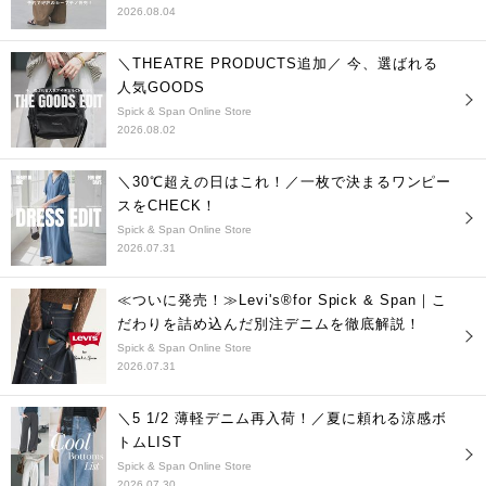
2026.08.04
＼THEATRE PRODUCTS追加／ 今、選ばれる
人気GOODS
Spick & Span Online Store
2026.08.02
＼30℃超えの日はこれ！／一枚で決まるワンピー
スをCHECK！
Spick & Span Online Store
2026.07.31
≪ついに発売！≫Levi's®for Spick & Span｜こ
だわりを詰め込んだ別注デニムを徹底解説！
Spick & Span Online Store
2026.07.31
＼5 1/2 薄軽デニム再入荷！／夏に頼れる涼感ボ
トムLIST
Spick & Span Online Store
2026.07.30