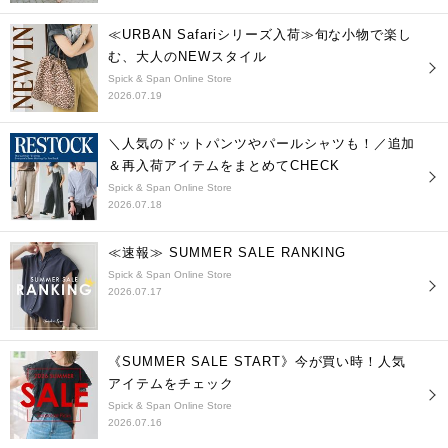
≪URBAN Safariシリーズ入荷≫旬な小物で楽し
む、大人のNEWスタイル
Spick & Span Online Store
2026.07.19
＼人気のドットパンツやパールシャツも！／追加
＆再入荷アイテムをまとめてCHECK
Spick & Span Online Store
2026.07.18
≪速報≫ SUMMER SALE RANKING
Spick & Span Online Store
2026.07.17
《SUMMER SALE START》今が買い時！人気
アイテムをチェック
Spick & Span Online Store
2026.07.16