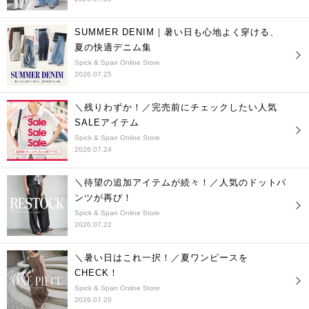
SUMMER DENIM｜暑い日も心地よく穿ける、
夏の快適デニム集
Spick & Span Online Store
2026.07.25
＼残りわずか！／完売前にチェックしたい人気
SALEアイテム
Spick & Span Online Store
2026.07.24
＼待望の追加アイテムが続々！／人気のドットパ
ンツが再び！
Spick & Span Online Store
2026.07.22
＼暑い日はこれ一択！／夏ワンピースを
CHECK！
Spick & Span Online Store
2026.07.20