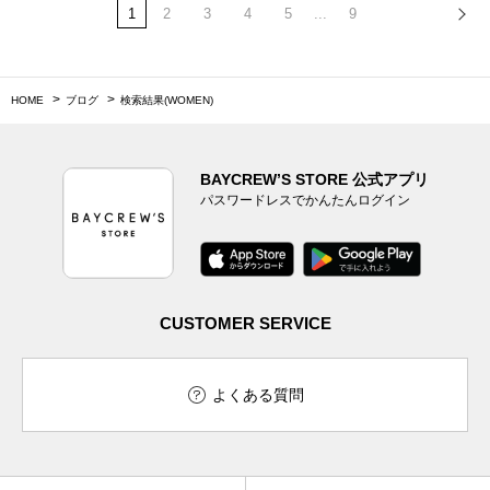
1
2
3
4
5
...
9
HOME
ブログ
検索結果(WOMEN)
BAYCREW’S STORE 公式アプリ
パスワードレスでかんたんログイン
CUSTOMER SERVICE
よくある質問