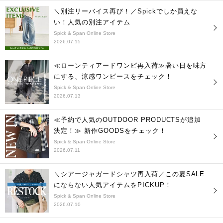
＼別注リーバイス再び！／Spickでしか買えな
い！人気の別注アイテム
Spick & Span Online Store
2026.07.15
≪ローンティアードワンピ再入荷≫暑い日を味方
にする、涼感ワンピースをチェック！
Spick & Span Online Store
2026.07.13
≪予約で人気のOUTDOOR PRODUCTSが追加
決定！≫ 新作GOODSをチェック！
Spick & Span Online Store
2026.07.11
＼シアージャガードシャツ再入荷／この夏SALE
にならない人気アイテムをPICKUP！
Spick & Span Online Store
2026.07.10