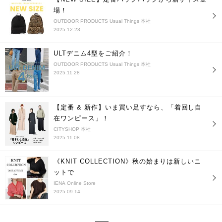
場！
OUTDOOR PRODUCTS Usual Things 本社
2025.12.23
ULTデニム4型をご紹介！
OUTDOOR PRODUCTS Usual Things 本社
2025.11.28
【定番 & 新作】いま買い足すなら、「着回し自
在ワンピース」！
CITYSHOP 本社
2025.11.08
《KNIT COLLECTION》秋の始まりは新しいニ
ットで
IENA Online Store
2025.09.14