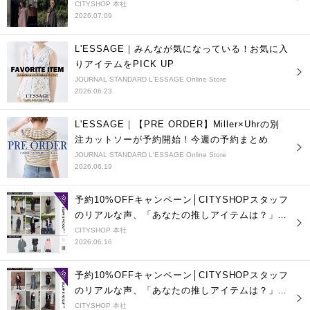
CITYSHOP 本社
2026.07.09
L'ESSAGE｜みんなが気になっている！お気に入
りアイテムをPICK UP
JOURNAL STANDARD L'ESSAGE Online Store
2026.06.23
L'ESSAGE｜【PRE ORDER】Miller×Uhrの別
注カットソーが予約開始！今週の予約まとめ
JOURNAL STANDARD L'ESSAGE Online Store
2026.06.19
予約10%OFFキャンペーン│CITYSHOPスタッフ
のリアルな声、「あなたの推しアイテムは？」
vol.2
CITYSHOP 本社
2026.06.16
予約10%OFFキャンペーン│CITYSHOPスタッフ
のリアルな声、「あなたの推しアイテムは？」
vol.1
CITYSHOP 本社