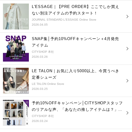
L'ESSAGE｜【PRE ORDER】ここでしか買え
ない別注アイテムの予約スタート！
JOURNAL STANDARD L'ESSAGE Online Store
2026.04.05
SNAP集│予約10%OFFキャンペーン＋4月発売
アイテム
CITYSHOP 本社
2026.03.26
LE TALON｜お気に入り5000以上、今買うべき
定番シューズ
LE TALON Online Store
2026.03.25
予約10%OFFキャンペーン│CITYSHOPスタッフ
のリアルな声、「あなたの推しアイテムは？」
vol.２
CITYSHOP 本社
2026.03.24