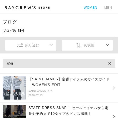
WOMEN
MEN
ブログ
カ
ブログ数
31
件
絞り込む
表示順
定番
【SAINT JAMES】定番アイテムのサイズガイド
｜WOMEN'S EDIT
SAINT JAMES 本社
2026.07.13
STAFF DRESS SNAP │ セールアイテムから定
番や予約まで10タイプのドレス掲載！