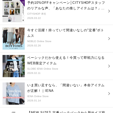
予約10%OFFキャンペーン│CITYSHOPスタッフ
のリアルな声、「あなたの推しアイテムは？」
vol.1
CITYSHOP 本社
2026.03.22
今すぐ活躍！持っていて間違いなしの"定番"ボト
ムス
NOBLE Online Store
2026.02.26
ベーシックだから使える！今買って即戦力になる
WEB限定アイテム
SLOBE IENA Online Store
2026.02.11
いま買い足すなら、「間違いない」本命アイテム
が正解！｜IENA
IENA Online Store
2026.01.14
【NEW SIZE】定番バックパックから新サイズ登