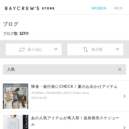
WOMEN
MEN
ブログ
カ
ブログ数
127
件
絞り込む
表示順
人気
帰省・旅行前にCHECK！夏のお出かけアイテム
JOURNAL STANDARD LADYS Online Store
2026.08.08
あの人気アイテムが再入荷！追加発売スケジュー
ル